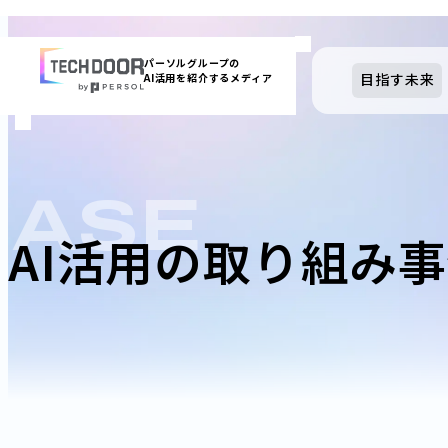
内
容
パーソルグループの
目指す未来
AI活用を紹介するメディア
を
ス
キッ
プ
CASE
AI活用の取り組み