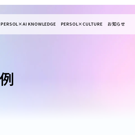
PERSOL×
AI KNOWLEDGE
PERSOL×
CULTURE
お知らせ
事例