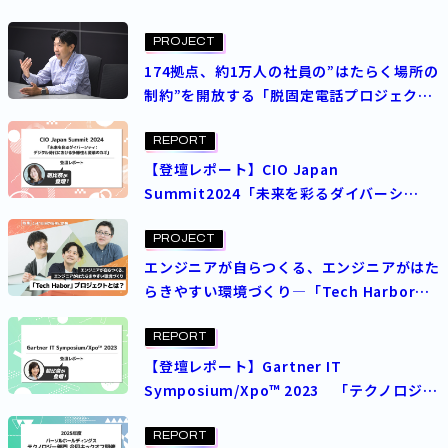
PROJECT
174拠点、約1万人の社員の”はたらく場所の
制約”を開放する「脱固定電話プロジェク
ト」
REPORT
【登壇レポート】CIO Japan
Summit2024「未来を彩るダイバーシ
ティ：デジタル時代における多様性と変革の
カギ」
PROJECT
エンジニアが自らつくる、エンジニアがはた
らきやすい環境づくり―「Tech Harbor」
プロジェクトとは？
REPORT
【登壇レポート】Gartner IT
Symposium/Xpo™ 2023 「テクノロジー
戦略に掲げるCX／EX革新と組織変革～パー
ソル流DX推進～」
REPORT