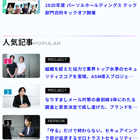
2025年度 パーソルホールディングス テック
部門合同キックオフ開催
人気記事
POPULAR
PROJECT
1
組織を超えた協力で業界トップ水準のセキュ
リティスコアを実現。ASM導入プロジェク
トを成功させた決め手とは？
PROJECT
2
なりすましメール対策の最前線――2年にわたる
調査と意思決定で成し遂げた、ブランドを守
る挑戦
PERSON
3
「守る」だけで終わらない。セキュアインフ
ラ部が追求するゼロトラストセキュリティの