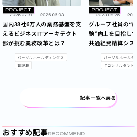
PROJECT
PROJECT
2025.07.31
2026.06.03
2023.08.25
2025
国内38社6万人の業務基盤を支
グループ社員の“
えるビジネスITアーキテクト
験”向上を目指し
部が挑む業務改革とは？
共通経費精算シス
ロジェクト
パーソルホールディングス
パーソルホールデ
管理職
ITコンサルタント
記事一覧へ戻る
おすすめ記事
RECOMMEND