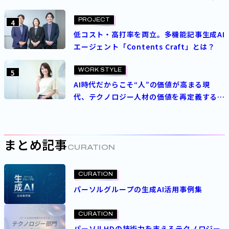
理想
PROJECT
4
低コスト・高打率を両立。多機能記事生成AI
エージェント「Contents Craft」とは？
WORK STYLE
5
AI時代だからこそ“人”の価値が高まる現
代、テクノロジー人材の価値を再定義する
パーソルの人事制度とは
まとめ記事
CURATION
CURATION
パーソルグループの生成AI活用事例集
CURATION
パーソルHDの技術力を支えるテクノロジー