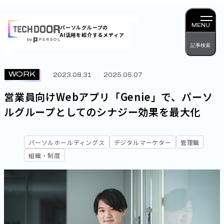
内
容
MENU
パーソルグループの
AI活用を紹介するメディア
を
記事検索
ス
キッ
WORK
2023.08.31
2025.05.07
プ
営業員向けWebアプリ「Genie」で、パーソ
ルグループとしてのシナジー効果を最大化
パーソルホールディングス
デジタルマーケター
管理職
組織・制度