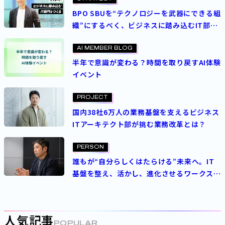
ク戦略と運用変革
BPO SBUを“テクノロジーを武器にできる組
織”にするべく、ビジネスに踏み込むIT部門
をつくる
パーソルホールディングス
ITコンサルタント
管理職
AI MEMBER BLOG
エキスパート
半年で意識が変わる？時間を取り戻すAI体験
イベント
PROJECT
国内38社6万人の業務基盤を支えるビジネス
ITアーキテクト部が挑む業務改革とは？
PERSON
誰もが“自分らしくはたらける”未来へ。IT
基盤を整え、活かし、進化させるワークスタ
イルインフラ部の挑戦
人気記事
POPULAR