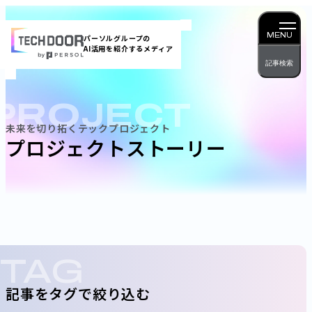
内
容
MENU
パーソルグループの
AI活用を紹介するメディア
を
記事検索
ス
キッ
PROJECT
プ
未来を切り拓くテックプロジェクト
プロジェクトストーリー
TAG
記事をタグで絞り込む