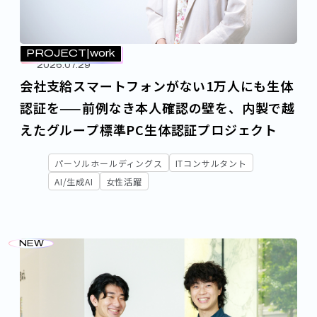
デジタルマーケター
幹部
管理職
エキスパート
PROJECT
work
キーワード
2026.07.29
会社支給スマートフォンがない1万人にも生体
AI/生成AI
開発
セキュリティ
女性活躍
グローバル
認証を——前例なき本人確認の壁を、内製で越
組織・制度
えたグループ標準PC生体認証プロジェクト
パーソルホールディングス
ITコンサルタント
AI/生成AI
女性活躍
NEW