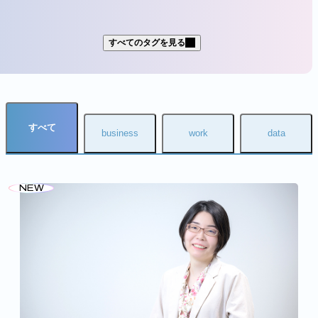
すべてのタグを見る
社名
パーソルホールディングス
パーソルテンプスタッフ
パーソルキャリア
パーソルイノベーション
すべて
パーソルビジネスプロセスデザイン
business
work
data
パーソルクロステクノロジー
パーソルワークススイッチコンサルティング
NEW
パーソルダイバース
ミイダス
シェアフル
ポスタス
海外拠点／グループ会社
APAC
職域
ITコンサルタント
エンジニア
ストラテジスト
データエンジニア
データアナリスト