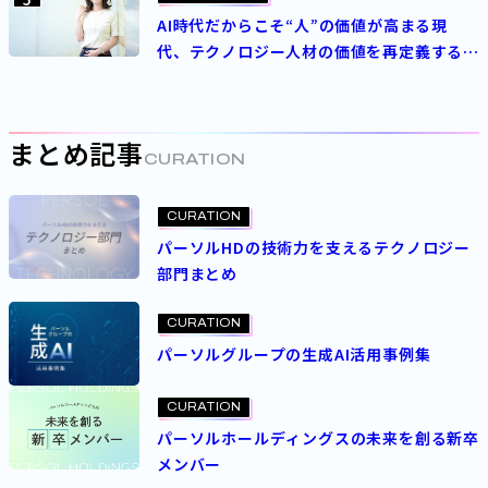
AI時代だからこそ“人”の価値が高まる現
代、テクノロジー人材の価値を再定義する
パーソルの人事制度とは
PROJECT
2026.01.28
2026.06.03
30を超える基幹システムを“無風”でクラウド
まとめ記事
CURATION
に。パーソルテンプスタッフが挑むアプリリ
フト
CURATION
パーソルHDの技術力を支えるテクノロジー
パーソルホールディングス
ITコンサルタント
部門まとめ
CURATION
パーソルグループの生成AI活用事例集
CURATION
パーソルホールディングスの未来を創る新卒
メンバー