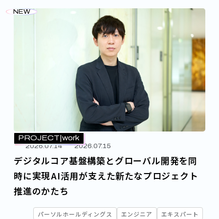
NEW
PROJECT
work
2026.07.14
2026.07.15
デジタルコア基盤構築とグローバル開発を同
時に実現――AI活用が支えた新たなプロジェクト
推進のかたち
パーソルホールディングス
エンジニア
エキスパート