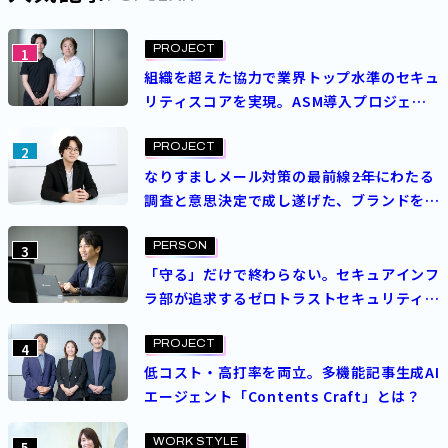
PROJECT
business
2026.02.17
レビューの「AI化」でシステム開発はどう変
PROJECT
1
わる？ パーソルテンプスタッフ×バルテス“異
組織を超えた協力で業界トップ水準のセキュ
リティスコアを実現。ASM導入プロジェク
色コラボ”の現在地
トを成功させた決め手とは？
PROJECT
2
パーソルテンプスタッフ
ITコンサルタント
AI/生成AI
なりすましメール対策の最前線――2年にわたる
女性活躍
調査と意思決定で成し遂げた、ブランドを守
る挑戦
PERSON
3
「守る」だけで終わらない。セキュアインフ
ラ部が追求するゼロトラストセキュリティの
理想
PROJECT
4
低コスト・高打率を両立。多機能記事生成AI
エージェント「Contents Craft」とは？
WORK STYLE
5