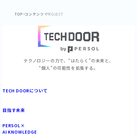
運用保守改革プロジェクト」の舞台裏と次な
TOP
コンテンツ
PROJECT
るターゲット
パーソルホールディングス
ITコンサルタント
管理職
エキスパート
テクノロジーの⼒で、“はたらく”の未来と、
“個⼈”の可能性を拡張する。
TECH DOORについて
目指す未来
PERSOL×
AI KNOWLEDGE