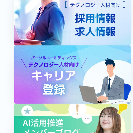
PROJECT
work
2025.11.18
2026.06.03
わずか10カ月で開発・導入を実現。データド
リブンなタレントマネジメント基盤を形にし
た舞台裏
パーソルホールディングス
ITコンサルタント
開発