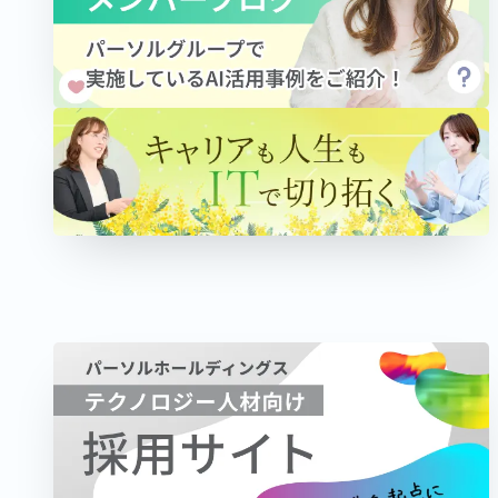
PROJECT
2025.11.13
2026.06.03
課題の本質をとらえ、伴走型の支援を―コン
サルティング×テクノロジーで拓く、地域共
創の最前線
パーソルワークススイッチコンサルティング
ITコンサルタント
管理職
女性活躍