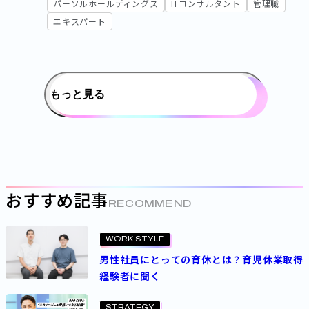
パーソルホールディングス
ITコンサルタント
管理職
エキスパート
もっと見る
おすすめ記事
RECOMMEND
WORK STYLE
PROJECT
男性社員にとっての育休とは？育児休業取得
2026.03.19
2026.06.03
経験者に聞く
【前編】“止めない”から“価値を生む”へ——エ
ラーバジェットがつなぐ、次世代ネットワー
STRATEGY