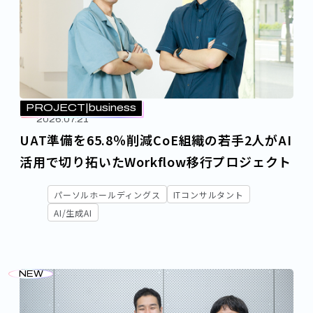
PROJECT
business
2026.07.21
UAT準備を65.8％削減――CoE組織の若手2人がAI
活用で切り拓いたWorkflow移行プロジェクト
パーソルホールディングス
ITコンサルタント
AI/生成AI
NEW