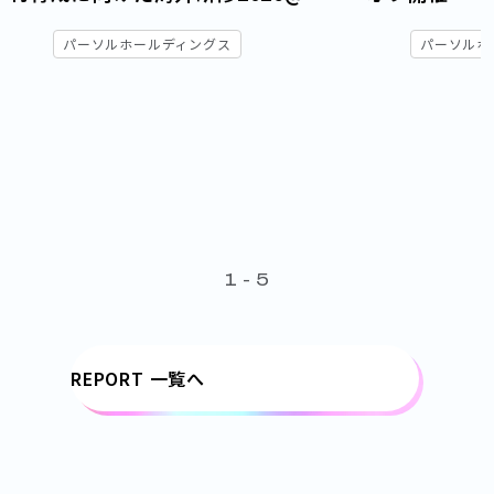
フィリピン・セブ島レポート ― グ
パーソルホールディングス
パーソルホ
ローバル環境で価値を出せる人材
へ
1
-
5
REPORT 一覧へ