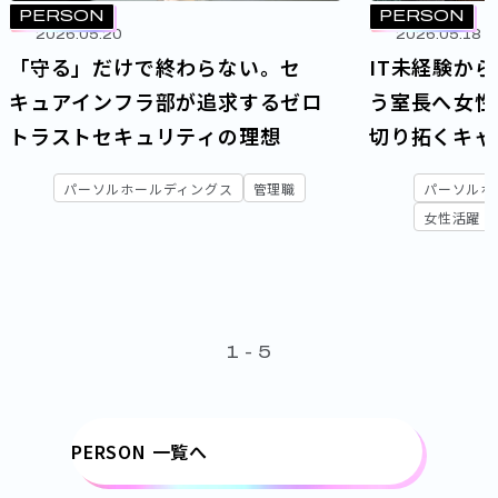
PERSON
PERSON
2026.05.20
2026.05.18
「守る」だけで終わらない。セ
IT未経験か
キュアインフラ部が追求するゼロ
う室長へ――
トラストセキュリティの理想
切り拓くキャ
パーソルホールディングス
管理職
パーソルホ
女性活躍
1
-
5
PERSON 一覧へ