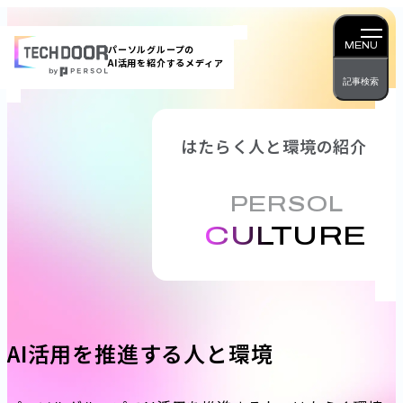
内
容
MENU
パーソルグループの
AI活用を紹介するメディア
を
記事検索
ス
キッ
プ
はたらく人と環境の紹介
PERSOL
×
CULTURE
AI活用を推進する人と環境