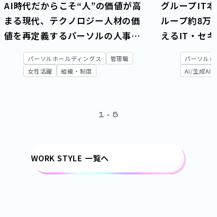
AI時代だからこそ“人”の価値が高
グループIT
まる現代、テクノロジー人材の価
ループ約8万
値を再定義するパーソルの人事制
えるIT・セ
度とは
パーソルホールディングス
管理職
パーソルホ
女性活躍
組織・制度
AI/生成AI
1
-
5
WORK STYLE 一覧へ