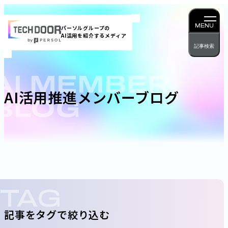
内
容
MENU
パーソルグループの
AI活用を紹介するメディア
を
記事検索
ス
キッ
AI MEMBER
プ
AI活用推進メンバーブログ
BLOG
TAG
記事をタグで絞り込む