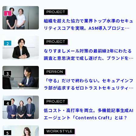
PROJECT
1
組織を超えた協力で業界トップ水準のセキュ
リティスコアを実現。ASM導入プロジェク
トを成功させた決め手とは？
PROJECT
2
なりすましメール対策の最前線――2年にわたる
調査と意思決定で成し遂げた、ブランドを守
る挑戦
PERSON
3
「守る」だけで終わらない。セキュアインフ
ラ部が追求するゼロトラストセキュリティの
理想
PROJECT
4
低コスト・高打率を両立。多機能記事生成AI
エージェント「Contents Craft」とは？
WORK STYLE
5