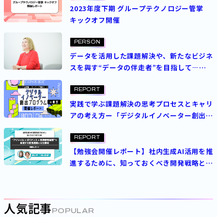
2023年度下期 グループテクノロジー管掌
キックオフ開催
PERSON
データを活用した課題解決や、新たなビジネ
スを興す“データの伴走者”を目指して―
データ利活用推進室の使命と展望
REPORT
実践で学ぶ課題解決の思考プロセスとキャリ
アの考え方ー「デジタルイノベーター創出プ
ログラムin東京」開催レポート
REPORT
【勉強会開催レポート】社内生成AI活用を推
進するために、知っておくべき開発戦略と文
化醸成─パーソルホールディングス導入事例
を紹介
人気記事
POPULAR