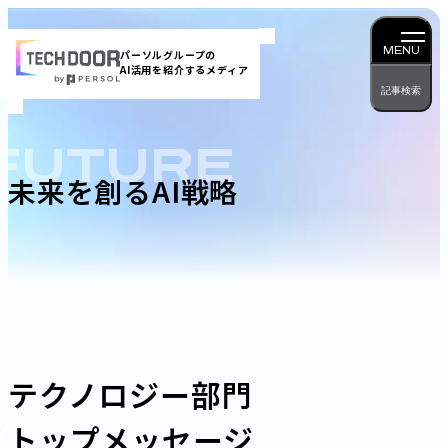
内
容
MENU
パーソルグループの
AI活用を紹介するメディア
を
記事検索
ス
キッ
FUTURE
プ
未来を創るAI戦略
テクノロジー部門
トップメッセージ