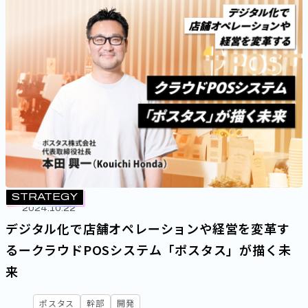
STRATEGY
2024.10.22
デジタル化で店舗オペレーションや経営を変革す
るークラウドPOSシステム「ポスタス」が描く未
来
ポスタス
幹部
開発