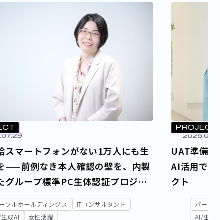
ECT
PROJECT
.07.29
2026.07.
給スマートフォンがない1万人にも生
UAT準備を6
を——前例なき本人確認の壁を、内製
AI活用で切
たグループ標準PC生体認証プロジェ
クト
ーソルホールディングス
ITコンサルタント
パーソル
I/生成AI
女性活躍
AI/生成A