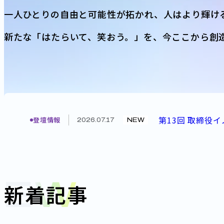
一人ひとりの自由と可能性が拓かれ、
人はより輝け
新たな「はたらいて、笑おう。」を、
今ここから創
第13回 取締役イ
登壇情報
2026.07.17
NEW
NEW
新着記事