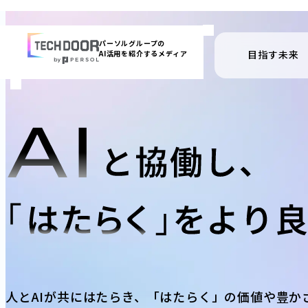
内
容
パーソルグループの
目指す未来
AI活用を紹介するメディア
を
ス
キッ
プ
人とAIが共にはたらき、
「はたらく」の価値や豊か