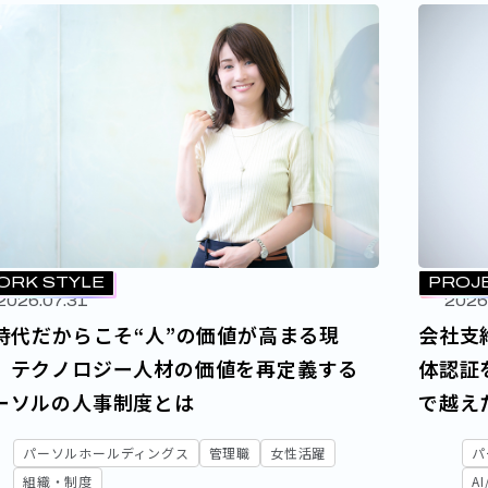
ORK STYLE
PROJ
2026.07.31
2026
I時代だからこそ“人”の価値が高まる現
会社支
、テクノロジー人材の価値を再定義する
体認証
ーソルの人事制度とは
で越え
クト
パーソルホールディングス
管理職
女性活躍
パ
組織・制度
A