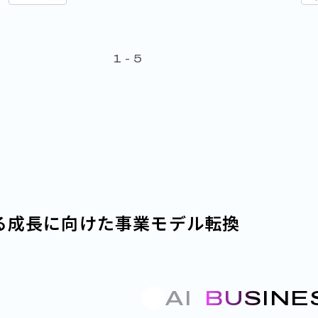
1
-
5
る成長に向けた事業モデル転換
AI
BUSINE
×