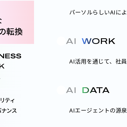
パーソルらしいAIに
AI
WORK
×
AI活用を通じて、
社員
AI
DATA
×
AIエージェントの源