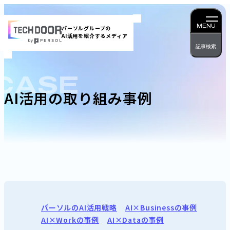
内
容
MENU
パーソルグループの
AI活用を紹介するメディア
を
記事検索
ス
キッ
CASE
プ
AI活用の取り組み事例
パーソルのAI活用戦略
AI×Businessの事例
AI×Workの事例
AI×Dataの事例