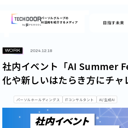
内
容
パーソルグループの
を
目指す未来
AI活用を紹介するメディア
ス
キッ
プ
WORK
2024.12.18
社内イベント「AI Summer
化や新しいはたらき方にチャ
パーソルホールディングス
ITコンサルタント
AI/生成AI