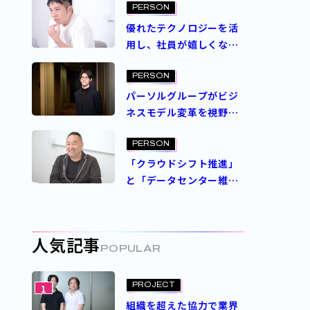
対応短縮プロジェクトが
PERSON
目指す未来
優れたテクノロジーを活
用し、社員が嬉しくなる
ような最高の業務環境と
体験を提供したい
PERSON
パーソルグループがビジ
ネスモデル変革を視野に
狙う、AI活用の未来予想
図
PERSON
「クラウドシフト推進」
と「データセンター維
持」の両面を支えるイン
フラエンジニアを取り巻
く環境の進化
人気記事
POPULAR
PROJECT
1
組織を超えた協力で業界