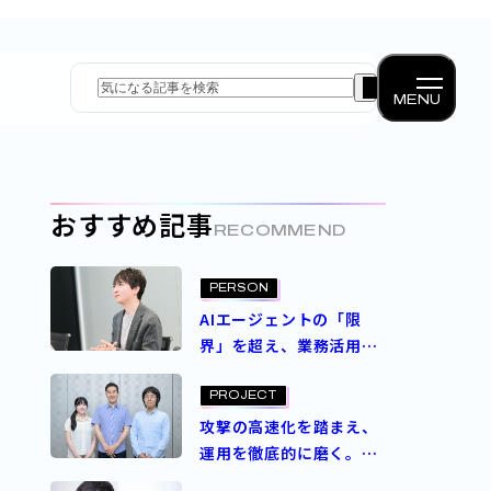
MENU
おすすめ記事
RECOMMEND
PERSON
AIエージェントの「限
界」を超え、業務活用に
役立つものを――商社出身の
AIエンジニアが語る野望
PROJECT
攻撃の高速化を踏まえ、
運用を徹底的に磨く。サ
イバーセキュリティ初動