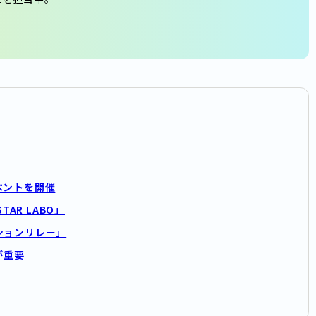
ベントを開催
AR LABO」
ションリレー」
が重要