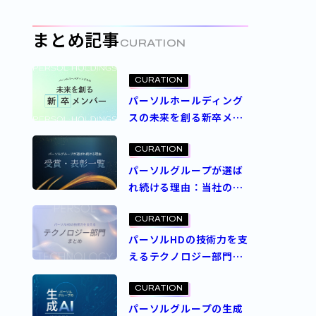
定義するパーソルの人事
制度とは
まとめ記事
CURATION
CURATION
パーソルホールディング
スの未来を創る新卒メン
バー
CURATION
パーソルグループが選ば
れ続ける理由：当社の受
賞・表彰一覧
CURATION
パーソルHDの技術力を支
えるテクノロジー部門ま
とめ
CURATION
パーソルグループの生成