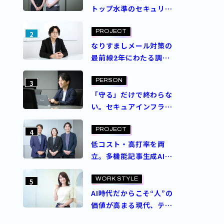
トップ水準のセキュリ
ティスコアを実現。ASM
導入プロジェクトを成功
PROJECT
2
させた決め手とは？
なりすましメール対策の
最前線――2年にわたる調査
と意思決定で成し遂げ
た、ブランドを守る挑戦
PERSON
3
「守る」だけで終わらな
い。セキュアインフラ部
が追求するゼロトラスト
セキュリティの理想
PROJECT
4
低コスト・高打率を両
立。多機能記事生成AI
エージェント
「Contents Craft」と
WORK STYLE
5
は？
AI時代だからこそ“人”の
価値が高まる現代、テク
ノロジー人材の価値を再