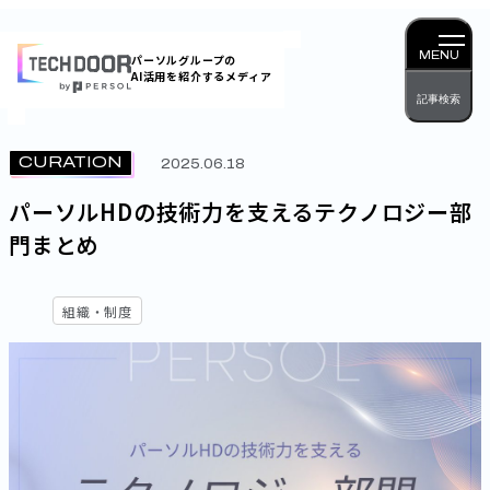
内
容
MENU
パーソルグループの
AI活用を紹介するメディア
を
記事検索
ス
キッ
CURATION
2025.06.18
プ
パーソルHDの技術力を支えるテクノロジー部
門まとめ
組織・制度