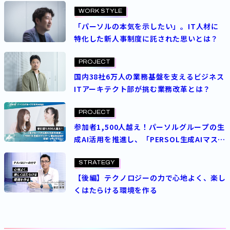
の魅力とDX支援の取り組み
WORK STYLE
「パーソルの本気を示したい」。IT人材に
特化した新人事制度に託された思いとは？
PROJECT
国内38社6万人の業務基盤を支えるビジネス
ITアーキテクト部が挑む業務改革とは？
PROJECT
参加者1,500人越え！パーソルグループの生
成AI活用を推進し、「PERSOL生成AIマス
ター」輩出を目指す研修・イベントとは？
STRATEGY
【後編】テクノロジーの力で心地よく、楽し
くはたらける環境を作る