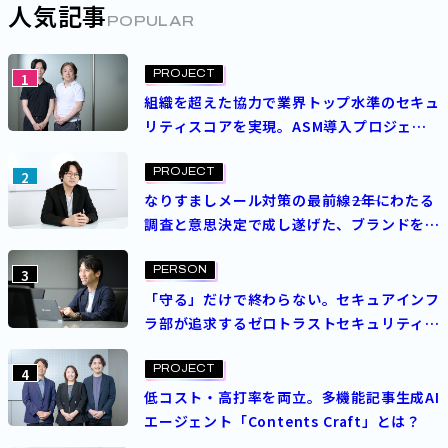
人気記事
POPULAR
PROJECT
1
組織を超えた協力で業界トップ水準のセキュ
リティスコアを実現。ASM導入プロジェク
トを成功させた決め手とは？
PROJECT
2
なりすましメール対策の最前線――2年にわたる
調査と意思決定で成し遂げた、ブランドを守
る挑戦
PERSON
3
「守る」だけで終わらない。セキュアインフ
ラ部が追求するゼロトラストセキュリティの
理想
PROJECT
4
低コスト・高打率を両立。多機能記事生成AI
エージェント「Contents Craft」とは？