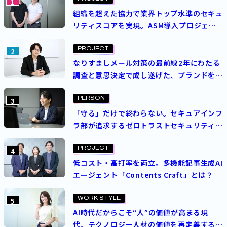
1
組織を超えた協力で業界トップ水準のセキュ
リティスコアを実現。ASM導入プロジェク
トを成功させた決め手とは？
PROJECT
2
なりすましメール対策の最前線――2年にわたる
調査と意思決定で成し遂げた、ブランドを守
る挑戦
PERSON
3
「守る」だけで終わらない。セキュアインフ
ラ部が追求するゼロトラストセキュリティの
理想
PROJECT
4
低コスト・高打率を両立。多機能記事生成AI
エージェント「Contents Craft」とは？
WORK STYLE
5
AI時代だからこそ“人”の価値が高まる現
代、テクノロジー人材の価値を再定義する