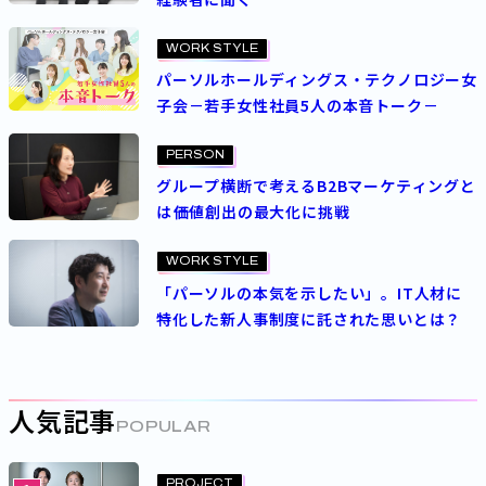
WORK STYLE
パーソルホールディングス・テクノロジー女
子会－若手女性社員5人の本音トーク－
PERSON
グループ横断で考えるB2Bマーケティングと
は――価値創出の最大化に挑戦
WORK STYLE
「パーソルの本気を示したい」。IT人材に
特化した新人事制度に託された思いとは？
人気記事
POPULAR
PROJECT