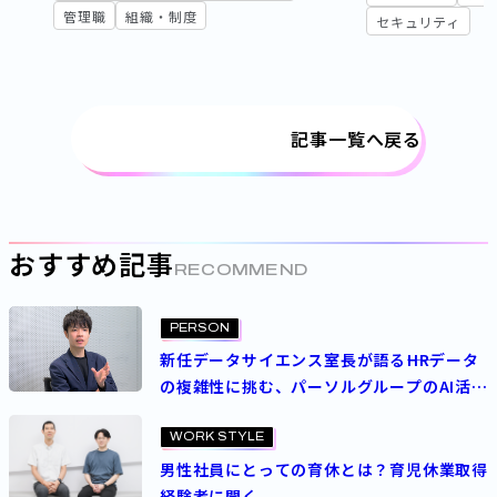
管理職
組織・制度
セキュリティ
記事一覧へ戻る
おすすめ記事
RECOMMEND
PERSON
新任データサイエンス室長が語る――HRデータ
の複雑性に挑む、パーソルグループのAI活用
の“今”と“これから”
WORK STYLE
男性社員にとっての育休とは？育児休業取得
経験者に聞く