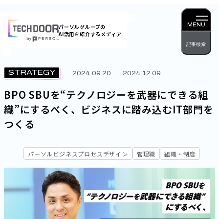
内
容
MENU
パーソルグループの
AI活用を紹介するメディア
を
記事検索
ス
キッ
STRATEGY
2024.09.20
2024.12.09
プ
BPO SBUを“テクノロジーを武器にできる組
織”にするべく、ビジネスに踏み込むIT部門を
つくる
パーソルビジネスプロセスデザイン
管理職
組織・制度