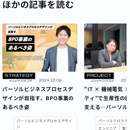
ほかの記事を読む
STRATEGY
PROJECT
2024.09.18
2024.12.09
2024.03.22
202
パーソルビジネスプロセスデ
“IT × 機械電気 
ザインが目指す、BPO事業の
ティ”で生産性の
あるべき姿
支える―パーソル
ノロジーの新たな
パーソルビジネスプロセスデザイ
パーソルクロステ
ン
エンジニア
管理