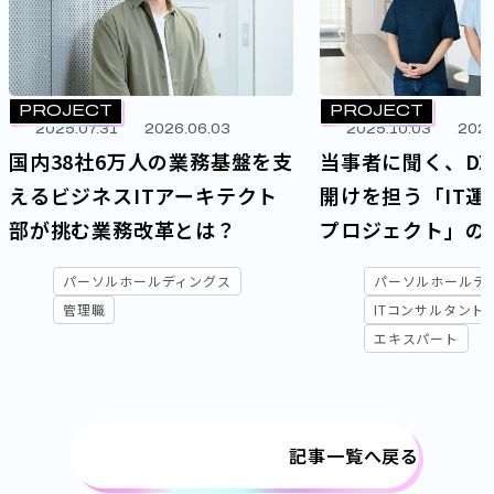
PROJECT
PROJECT
2025.07.31
2026.06.03
2025.10.03
2026
国内38社6万人の業務基盤を支
当事者に聞く、DX
えるビジネスITアーキテクト
開けを担う「IT運
部が挑む業務改革とは？
プロジェクト」の
なるターゲット
パーソルホールディングス
パーソルホールデ
管理職
ITコンサルタント
エキスパート
記事一覧へ戻る