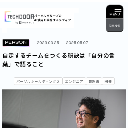
内
容
MENU
パーソルグループの
AI活用を紹介するメディア
を
記事検索
ス
キッ
PERSON
2023.09.25
2025.05.07
プ
自走するチームをつくる秘訣は「自分の言
葉」で語ること
パーソルホールディングス
エンジニア
管理職
開発