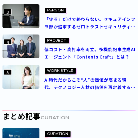
る挑戦
PERSON
3
「守る」だけで終わらない。セキュアインフ
ラ部が追求するゼロトラストセキュリティの
理想
PROJECT
4
低コスト・高打率を両立。多機能記事生成AI
エージェント「Contents Craft」とは？
WORK STYLE
5
AI時代だからこそ“人”の価値が高まる現
代、テクノロジー人材の価値を再定義する
パーソルの人事制度とは
まとめ記事
CURATION
CURATION