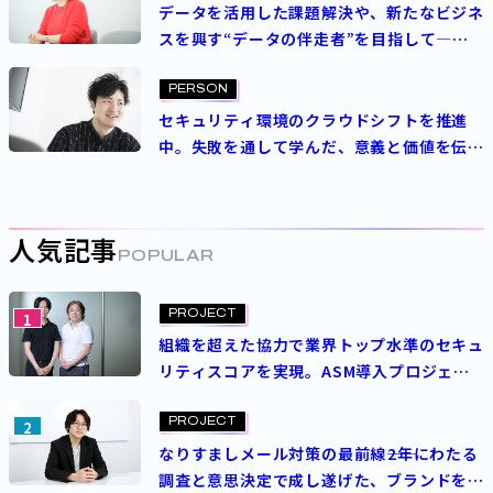
データを活用した課題解決や、新たなビジネ
スを興す“データの伴走者”を目指して―
データ利活用推進室の使命と展望
PERSON
セキュリティ環境のクラウドシフトを推進
中。失敗を通して学んだ、意義と価値を伝え
る大切さ
人気記事
POPULAR
PROJECT
1
組織を超えた協力で業界トップ水準のセキュ
リティスコアを実現。ASM導入プロジェク
トを成功させた決め手とは？
PROJECT
2
なりすましメール対策の最前線――2年にわたる
調査と意思決定で成し遂げた、ブランドを守