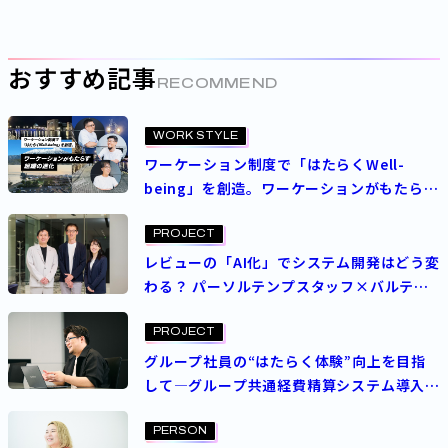
おすすめ記事
RECOMMEND
WORK STYLE
ワーケーション制度で「はたらくWell-
being」を創造。ワーケーションがもたらす
組織の進化
PROJECT
レビューの「AI化」でシステム開発はどう変
わる？ パーソルテンプスタッフ×バルテ
ス“異色コラボ”の現在地
PROJECT
グループ社員の“はたらく体験”向上を目指
して―グループ共通経費精算システム導入プ
ロジェクト
PERSON