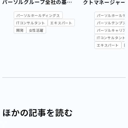
パーソルグループ全社の基幹
クトマネージャー
システムを刷新
ロジェクトマネジ
パーソルホールディングス
パーソルホールデ
意」─変革を牽引
ITコンサルタント
エキスパート
パーソルテンプス
ナー協働×合意形
開発
女性活躍
パーソルキャリア
ITコンサルタント
エキスパート
開
ほかの記事を読む