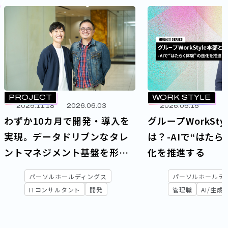
WORK STYLE
PROJECT
2026.06.15
2025.11.18
2026.06.03
グループWorkSty
わずか10カ月で開発・導入を
は？-AIで“はた
実現。データドリブンなタレ
化を推進する
ントマネジメント基盤を形に
した舞台裏
パーソルホールデ
パーソルホールディングス
管理職
AI/生成A
ITコンサルタント
開発