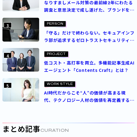
なりすましメール対策の最前線――2年にわたる
調査と意思決定で成し遂げた、ブランドを守
る挑戦
PERSON
3
「守る」だけで終わらない。セキュアインフ
ラ部が追求するゼロトラストセキュリティの
理想
PROJECT
4
低コスト・高打率を両立。多機能記事生成AI
エージェント「Contents Craft」とは？
WORK STYLE
5
AI時代だからこそ“人”の価値が高まる現
代、テクノロジー人材の価値を再定義する
パーソルの人事制度とは
まとめ記事
CURATION