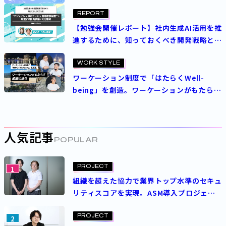
REPORT
【勉強会開催レポート】社内生成AI活用を推
進するために、知っておくべき開発戦略と文
化醸成─パーソルホールディングス導入事例
を紹介
WORK STYLE
ワーケーション制度で「はたらくWell-
being」を創造。ワーケーションがもたらす
組織の進化
人気記事
POPULAR
PROJECT
1
組織を超えた協力で業界トップ水準のセキュ
リティスコアを実現。ASM導入プロジェク
トを成功させた決め手とは？
PROJECT
2