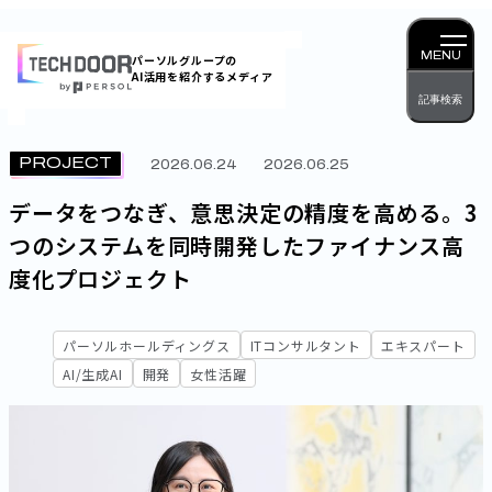
内
容
MENU
パーソルグループの
AI活用を紹介するメディア
を
記事検索
ス
キッ
PROJECT
2026.06.24
2026.06.25
プ
データをつなぎ、意思決定の精度を高める。3
つのシステムを同時開発したファイナンス高
度化プロジェクト
パーソルホールディングス
ITコンサルタント
エキスパート
AI/生成AI
開発
女性活躍