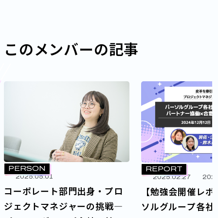
このメンバーの記事
PERSON
REPORT
2025.05.01
2025.02.27
2025
コーポレート部門出身・プロ
【勉強会開催レポ
ジェクトマネジャーの挑戦―
ソルグループ各社