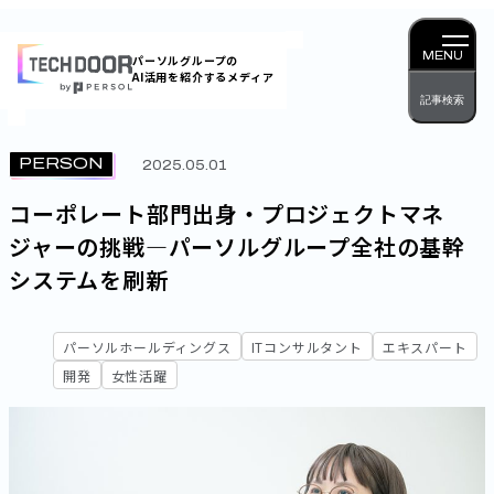
内
容
MENU
パーソルグループの
AI活用を紹介するメディア
を
記事検索
ス
キッ
PERSON
2025.05.01
プ
コーポレート部門出身・プロジェクトマネ
ジャーの挑戦―パーソルグループ全社の基幹
システムを刷新
パーソルホールディングス
ITコンサルタント
エキスパート
開発
女性活躍