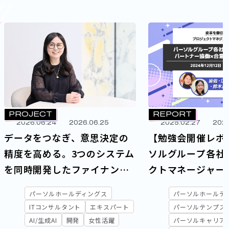
PROJECT
REPORT
2026.06.24
2026.06.25
2025.02.27
2025
データをつなぎ、意思決定の
【勉強会開催レポ
精度を高める。3つのシステム
ソルグループ各社
を同時開発したファイナンス
クトマネージャー
高度化プロジェクト
ロジェクトマネジ
パーソルホールディングス
パーソルホールデ
意」─変革を牽引
ITコンサルタント
エキスパート
パーソルテンプス
ナー協働×合意形
AI/生成AI
開発
女性活躍
パーソルキャリア