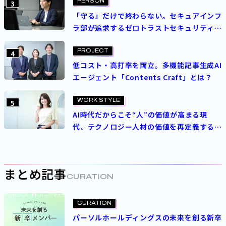
PERSON
3
「守る」だけで終わらない。セキュアインフ
ラ部が追求するゼロトラストセキュリティの
理想
PROJECT
4
低コスト・高打率を両立。多機能記事生成AI
エージェント「Contents Craft」とは？
WORK STYLE
5
AI時代だからこそ“人”の価値が高まる現
代、テクノロジー人材の価値を再定義する
パーソルの人事制度とは
まとめ記事
CURATION
CURATION
パーソルホールディングスの未来を創る新卒