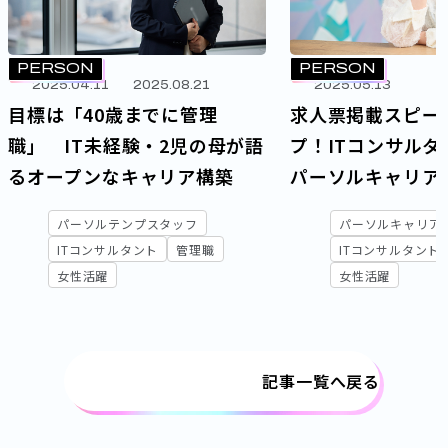
PERSON
PERSON
2025.04.11
2025.08.21
2025.05.13
目標は「40歳までに管理
求人票掲載スピー
職」 IT未経験・2児の母が語
プ！ITコンサルタ
るオープンなキャリア構築
パーソルキャリア
魅力とは
パーソルテンプスタッフ
パーソルキャリア
ITコンサルタント
管理職
ITコンサルタント
女性活躍
女性活躍
記事一覧へ戻る