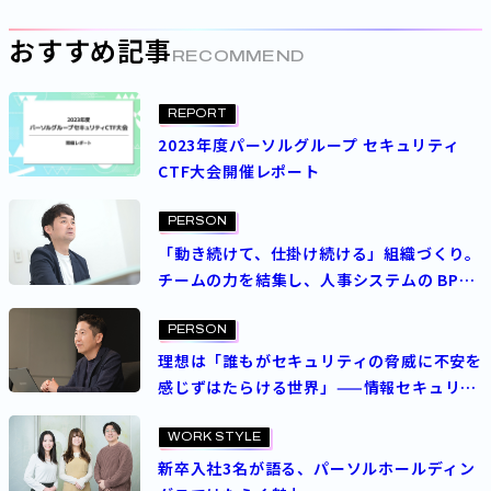
おすすめ記事
RECOMMEND
REPORT
2023年度パーソルグループ セキュリティ
CTF大会開催レポート
PERSON
「動き続けて、仕掛け続ける」組織づくり。
チームの力を結集し、人事システムの BPR
の加速を
PERSON
理想は「誰もがセキュリティの脅威に不安を
感じずはたらける世界」——情報セキュリ
ティ部長が見据えるグループセキュリティの
グランドデザイン
WORK STYLE
新卒入社3名が語る、パーソルホールディン