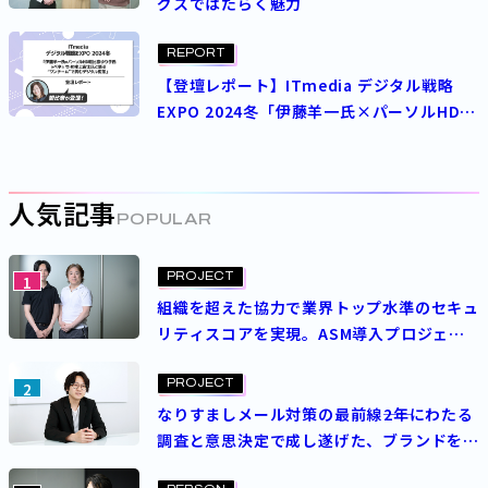
グスではたらく魅力
REPORT
【登壇レポート】ITmedia デジタル戦略
EXPO 2024冬「伊藤羊一氏×パーソルHD朝
比奈ゆり子氏×ベネッセHD水上宙士氏と語
る“ワンチーム”で挑むデジタル変革」
人気記事
POPULAR
PROJECT
1
組織を超えた協力で業界トップ水準のセキュ
リティスコアを実現。ASM導入プロジェク
トを成功させた決め手とは？
PROJECT
2
なりすましメール対策の最前線――2年にわたる
調査と意思決定で成し遂げた、ブランドを守
る挑戦