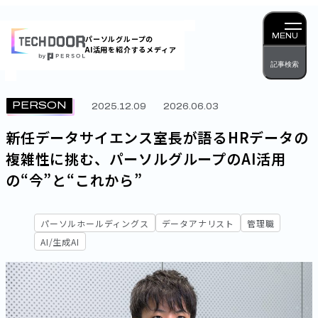
内
容
MENU
パーソルグループの
AI活用を紹介するメディア
を
記事検索
ス
キッ
PERSON
2025.12.09
2026.06.03
プ
新任データサイエンス室長が語る――HRデータの
複雑性に挑む、パーソルグループのAI活用
の“今”と“これから”
パーソルホールディングス
データアナリスト
管理職
AI/生成AI