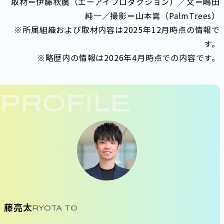
取材＝伊藤秋廣（エーアイプロダクション）／文＝嶋田
純一／撮影＝山本嵩（PalmTrees）
※所属組織および取材内容は2025年12月時点の情報で
す。
※略歴内の情報は2026年4月時点での内容です。
PROFILE
藤亮太
RYOTA TO