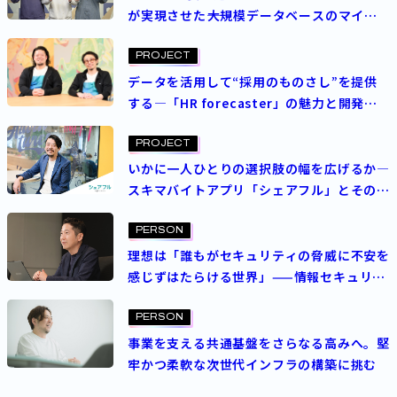
が実現させた――大規模データベースのマイク
ロサービス化
PROJECT
データを活用して“採用のものさし”を提供
する―「HR forecaster」の魅力と開発に
かける思い
PROJECT
いかに一人ひとりの選択肢の幅を広げるか―
スキマバイトアプリ「シェアフル」とその開
発組織が大切にするこ​​と
PERSON
理想は「誰もがセキュリティの脅威に不安を
感じずはたらける世界」——情報セキュリ
ティ部長が見据えるグループセキュリティの
グランドデザイン
PERSON
事業を支える共通基盤をさらなる高みへ。堅
牢かつ柔軟な次世代インフラの構築に挑む