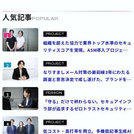
人気記事
POPULAR
PROJECT
1
組織を超えた協力で業界トップ水準のセキュ
リティスコアを実現。ASM導入プロジェク
トを成功させた決め手とは？
PROJECT
2
なりすましメール対策の最前線――2年にわたる
調査と意思決定で成し遂げた、ブランドを守
る挑戦
PERSON
3
「守る」だけで終わらない。セキュアインフ
ラ部が追求するゼロトラストセキュリティの
理想
PROJECT
4
低コスト・高打率を両立。多機能記事生成AI