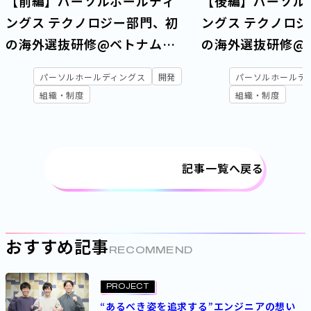
【前編】パーソルホールディ
【後編】パーソル
ングス テクノロジー部門、初
ングス テクノロ
の海外選抜研修@ベトナムレ
の海外選抜研修@
ポート―国境を越えた「はた
ポート―国境を越
パーソルホールディングス
開発
パーソルホールデ
らいて、笑おう。」を体感
らいて、笑おう。
組織・制度
組織・制度
記事一覧へ戻る
おすすめ記事
RECOMMEND
PROJECT
“あるべき姿を追求する”エンジニアの想い