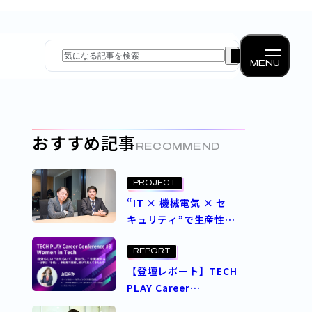
MENU
おすすめ記事
RECOMMEND
PROJECT
“IT × 機械電気 × セ
キュリティ”で生産性の
維持・向上を支える―
パーソルクロステクノロ
REPORT
ジーの新たな挑戦
【登壇レポート】TECH
PLAY Career
Conference #3