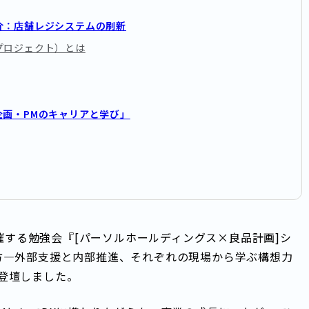
介：店舗レジシステムの刷新
Sプロジェクト）とは
画・PMのキャリアと学び」
主催する勉強会『[パーソルホールディングス×良品計画]シ
方―外部支援と内部推進、それぞれの現場から学ぶ構想力
登壇しました。