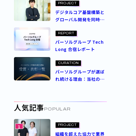
Women in Tech ～ アッ
PROJECT
プデートしつづける”わ
デジタルコア基盤構築と
たし式”のエンジニアリ
グローバル開発を同時に
ング
実現――AI活用が支えた新た
なプロジェクト推進のか
REPORT
たち
パーソルグループ Tech
Long 合宿レポート
CURATION
パーソルグループが選ば
れ続ける理由：当社の受
賞・表彰一覧
人気記事
POPULAR
PROJECT
1
組織を超えた協力で業界