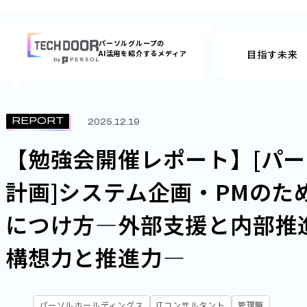
内
容
パーソルグループの
を
目指す未来
AI活用を紹介するメディア
ス
キッ
プ
REPORT
2025.12.19
【勉強会開催レポート】[パ
計画]システム企画・PMのた
につけ方―外部支援と内部推
構想力と推進力―
パーソルホールディングス
ITコンサルタント
管理職