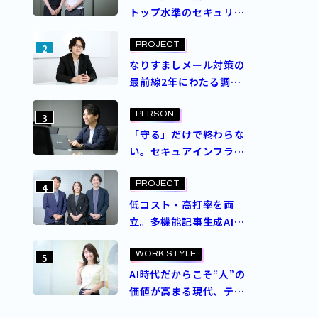
トップ水準のセキュリ
ティスコアを実現。ASM
導入プロジェクトを成功
PROJECT
2
させた決め手とは？
なりすましメール対策の
最前線――2年にわたる調査
と意思決定で成し遂げ
た、ブランドを守る挑戦
PERSON
3
「守る」だけで終わらな
い。セキュアインフラ部
が追求するゼロトラスト
セキュリティの理想
PROJECT
4
低コスト・高打率を両
立。多機能記事生成AI
エージェント
「Contents Craft」と
WORK STYLE
5
は？
AI時代だからこそ“人”の
価値が高まる現代、テク
ノロジー人材の価値を再