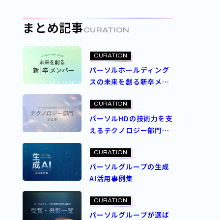
定義するパーソルの人事
制度とは
まとめ記事
CURATION
CURATION
パーソルホールディング
スの未来を創る新卒メン
バー
CURATION
パーソルHDの技術力を支
えるテクノロジー部門ま
とめ
CURATION
パーソルグループの生成
AI活用事例集
CURATION
パーソルグループが選ば