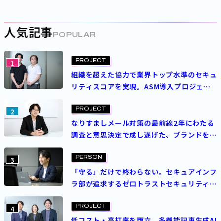
人気記事
POPULAR
PROJECT
1
組織を超えた協力で業界トップ水準のセキュ
リティスコアを実現。ASM導入プロジェク
トを成功させた決め手とは？
PROJECT
2
なりすましメール対策の最前線――2年にわたる
調査と意思決定で成し遂げた、ブランドを守
る挑戦
PERSON
3
「守る」だけで終わらない。セキュアインフ
ラ部が追求するゼロトラストセキュリティの
理想
PROJECT
4
低コスト・高打率を両立。多機能記事生成AI