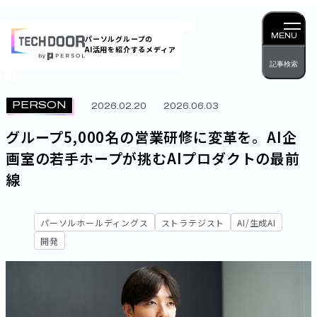
内
容
MENU
パーソルグループの
AI活用を紹介するメディア
を
記事検索
ス
キッ
PERSON
2026.02.20
2026.06.03
プ
グループ5,000名の営業研修に変革を。AI企
画室の若手ホープが挑むAIプロダクトの最前
線
パーソルホールディングス
ストラテジスト
AI/生成AI
開発