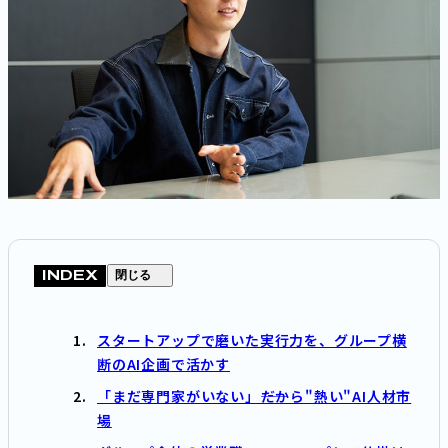
INDEX
閉じる
スタートアップで磨いた実行力を、グループ横
断のAI企画で活かす
「まだ専門家がいない」――だから"熱い"AI人材市
場