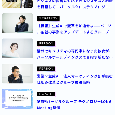
ビジネスの変容に対応できるシステムと組織
を目指して―パーソルクロステクノロジーが
描くテクノロジー活用
STRATEGY
【後編】生成AIで変革を加速せよ——パーソ
ル各社の事業をアップデートするグループ
AI・DX本部の挑戦
PERSON
情報セキュリティの専門家になった彼女が、
パーソルホールディングスで目指す新たな
夢
PERSON
営業×生成AI―法人マーケティング部が挑む
仕組み改革とグループ成長戦略
REPORT
第5回パーソルグループ テクノロジーLONG
Meeting開催