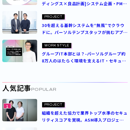
ディングス×良品計画]システム企画・PMの
ための「変革を起こす力」の身につけ方―外
部支援と内部推進、それぞれの現場から学ぶ
PROJECT
構想力と推進力―
30を超える基幹システムを“無風”でクラウ
ドに。パーソルテンプスタッフが挑むアプリ
リフト
WORK STYLE
グループIT本部とは？-パーソルグループ約
8万人のはたらく環境を支えるIT・セキュリ
ティ基盤を築く
人気記事
POPULAR
PROJECT
1
組織を超えた協力で業界トップ水準のセキュ
リティスコアを実現。ASM導入プロジェク
トを成功させた決め手とは？