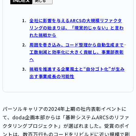
INDEX
閉じる
全社に影響を与えるARCSの大規模リファクタ
リングの始まりは、「現実的じゃない」と言わ
れた挑戦から
周囲を巻き込み、コード整理から自動生成まで――
工数削減と効率化に大きく貢献し、事業部表彰
へ
挑戦を推進する企業風土と“自分ゴト化”が生み
出す事業成長の可能性
パーソルキャリアの2024年上期の社内表彰イベントに
て、doda企画本部からは「基幹システムARCSのリファ
クタリングプロジェクト」が選ばれました。受賞のポイ
ントは、数百万行ものコードをリビルドに近い規模で刷