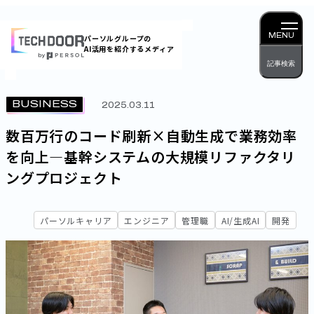
内
容
MENU
パーソルグループの
AI活用を紹介するメディア
を
記事検索
ス
キッ
BUSINESS
2025.03.11
プ
数百万行のコード刷新×自動生成で業務効率
を向上―基幹システムの大規模リファクタリ
ングプロジェクト
パーソルキャリア
エンジニア
管理職
AI/生成AI
開発