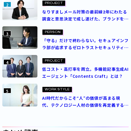
PROJECT
2
なりすましメール対策の最前線――2年にわたる
調査と意思決定で成し遂げた、ブランドを守
る挑戦
PERSON
3
「守る」だけで終わらない。セキュアインフ
ラ部が追求するゼロトラストセキュリティの
理想
PROJECT
4
低コスト・高打率を両立。多機能記事生成AI
エージェント「Contents Craft」とは？
WORK STYLE
5
AI時代だからこそ“人”の価値が高まる現
代、テクノロジー人材の価値を再定義する
パーソルの人事制度とは