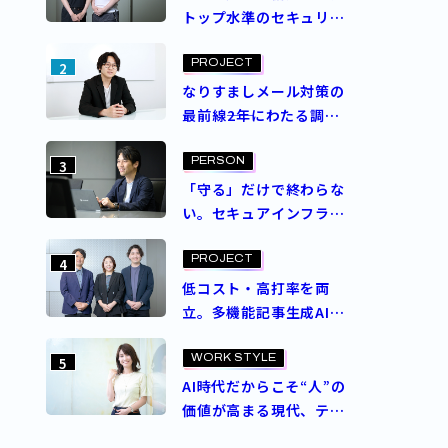
トップ水準のセキュリ
ティスコアを実現。ASM
導入プロジェクトを成功
PROJECT
2
させた決め手とは？
なりすましメール対策の
最前線――2年にわたる調査
と意思決定で成し遂げ
た、ブランドを守る挑戦
PERSON
3
「守る」だけで終わらな
い。セキュアインフラ部
が追求するゼロトラスト
セキュリティの理想
PROJECT
4
低コスト・高打率を両
立。多機能記事生成AI
エージェント
「Contents Craft」と
WORK STYLE
5
は？
AI時代だからこそ“人”の
価値が高まる現代、テク
ノロジー人材の価値を再