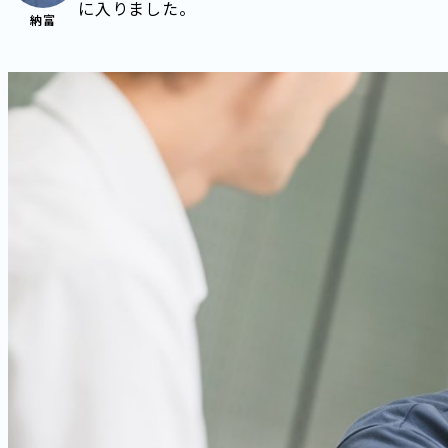
に入りました。
納富