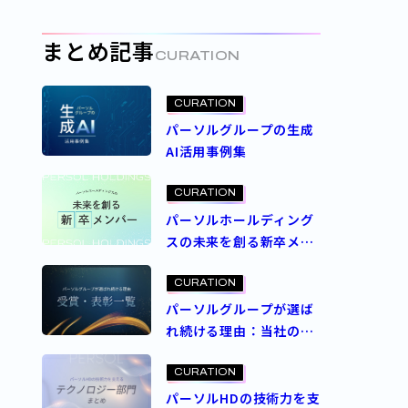
定義するパーソルの人事
制度とは
まとめ記事
CURATION
CURATION
パーソルグループの生成
AI活用事例集
CURATION
パーソルホールディング
スの未来を創る新卒メン
バー
CURATION
パーソルグループが選ば
れ続ける理由：当社の受
賞・表彰一覧
CURATION
パーソルHDの技術力を支