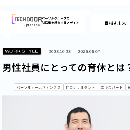
内
容
パーソルグループの
を
目指す未来
AI活用を紹介するメディア
ス
キッ
プ
WORK STYLE
2023.10.23
2025.05.07
男性社員にとっての育休とは
パーソルホールディングス
ITコンサルタント
エキスパート