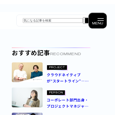
MENU
おすすめ記事
RECOMMEND
PROJECT
クラウドネイティブ
が“スタートライン”―
パーソルダイバースが描
くテクノロジー活用の道
PERSON
筋
コーポレート部門出身・
プロジェクトマネジャー
の挑戦―パーソルグルー