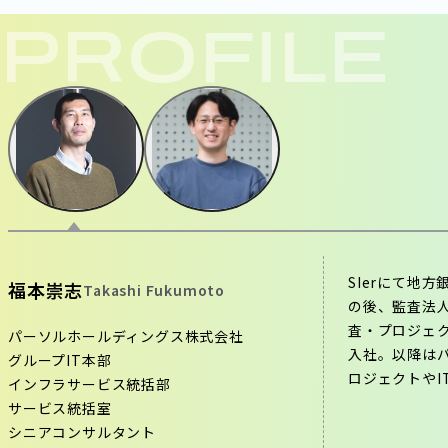
PROFILE
SIerにて地
福本崇志
Takashi Fukumoto
の後、監査法
査・プロジェク
パーソルホールディングス株式会社
入社。以降は
グループIT本部
ロジェクトやI
インフラサービス統括部
サービス統括室
シニアコンサルタント