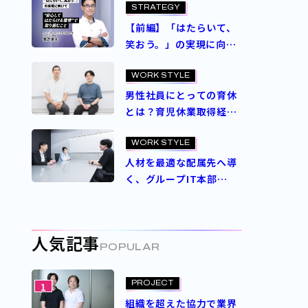
プ全社の基幹システムを
STRATEGY
刷新
【前編】「はたらいて、
笑おう。」の実現に向け
て“安心してはたらける
環境”で取り組むこと
WORK STYLE
男性社員にとっての育休
とは？育児休業取得経験
者に聞く
WORK STYLE
人材を最適な配属先へ導
く、グループIT本部
の”開かれた”新人社員研
修とは？
人気記事
POPULAR
PROJECT
1
組織を超えた協力で業界