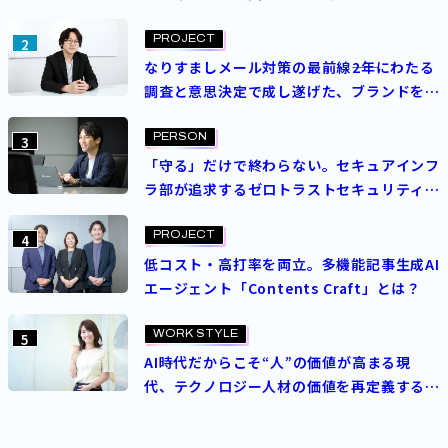
トを成功させた決め手とは？
PROJECT
2
なりすましメール対策の最前線――2年にわたる
調査と意思決定で成し遂げた、ブランドを守
る挑戦
PERSON
3
「守る」だけで終わらない。セキュアインフ
ラ部が追求するゼロトラストセキュリティの
理想
PROJECT
4
低コスト・高打率を両立。多機能記事生成AI
エージェント「Contents Craft」とは？
WORK STYLE
5
AI時代だからこそ“人”の価値が高まる現
代、テクノロジー人材の価値を再定義する
パーソルの人事制度とは