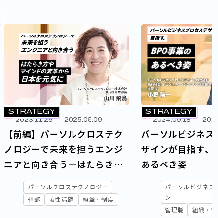
STRATEGY
STRATEGY
2023.11.25
2025.05.09
2024.09.18
2024
【前編】パーソルクロステク
パーソルビジネス
ノロジーで未来を担うエンジ
ザインが目指す、
ニアと向き合う―はたらき方
あるべき姿
やマインドの変革から日本を
パーソルクロステクノロジー
パーソルビジネス
元気に
ン
幹部
女性活躍
組織・制度
管理職
組織・制