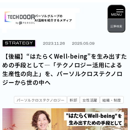
内
容
MENU
パーソルグループの
AI活用を紹介するメディア
を
記事検索
ス
キッ
STRATEGY
2023.11.26
2025.05.09
プ
【後編】“はたらくWell-being”を生み出すた
めの手段として―「テクノロジー活用による
生産性の向上」を、パーソルクロステクノロ
ジーから世の中へ
パーソルクロステクノロジー
幹部
女性活躍
組織・制度