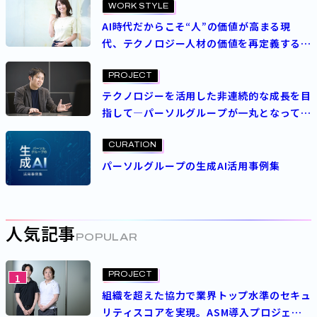
WORK STYLE
AI時代だからこそ“人”の価値が高まる現
代、テクノロジー人材の価値を再定義する
パーソルの人事制度とは
PROJECT
テクノロジーを活用した非連続的な成長を目
指して―パーソルグループが一丸となって取
り組むクラウドシフト
CURATION
パーソルグループの生成AI活用事例集
人気記事
POPULAR
PROJECT
1
組織を超えた協力で業界トップ水準のセキュ
リティスコアを実現。ASM導入プロジェク