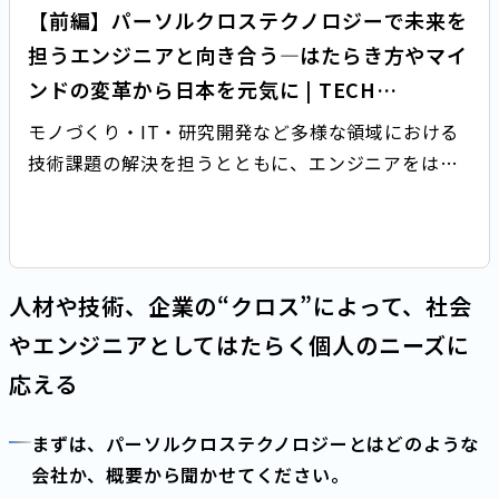
【前編】パーソルクロステクノロジーで未来を
担うエンジニアと向き合う―はたらき方やマイ
ンドの変革から日本を元気に | TECH
DOOR（テックドア）
モノづくり・IT・研究開発など多様な領域における
技術課題の解決を担うとともに、エンジニアをはじ
めとする技術者の派遣事業を扱うパーソルクロステ
クノロジー株式会社。 今回は、パーソルクロステク
ノロジーでIT営業本部、事業統括本部を管掌する執
行役員本部長の山川にインタビュー。これまでの経
人材や技術、企業の“クロス”によって、社会
歴と、山川が見据える組織としての今後の展望につ
やエンジニアとしてはたらく個人のニーズに
いて、話を聞きました。
応える
まずは、パーソルクロステクノロジーとはどのような
会社か、概要から聞かせてください。