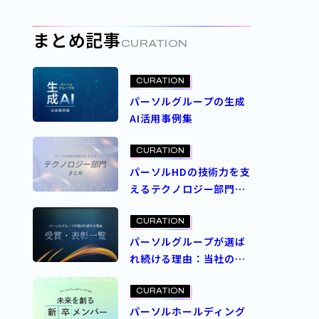
定義するパーソルの人事
制度とは
まとめ記事
CURATION
CURATION
パーソルグループの生成
AI活用事例集
CURATION
パーソルHDの技術力を支
えるテクノロジー部門ま
とめ
CURATION
パーソルグループが選ば
れ続ける理由：当社の受
賞・表彰一覧
CURATION
パーソルホールディング