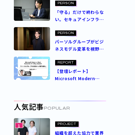
らしく成長する
PERSON
「守る」だけで終わらな
い。セキュアインフラ部
が追求するゼロトラスト
セキュリティの理想
PERSON
パーソルグループがビジ
ネスモデル変革を視野に
狙う、AI活用の未来予想
図
REPORT
【登壇レポート】
Microsoft Modern
Work Executive
Briefing Summit
「パーソルグループの生
人気記事
成 AI への取り組み」
POPULAR
PROJECT
1
組織を超えた協力で業界