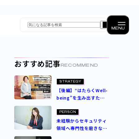
MENU
おすすめ記事
RECOMMEND
STRATEGY
【後編】“はたらくWell-
being”を生み出すため
の手段として―「テクノ
ロジー活用による生産性
PERSON
の向上」を、パーソルク
未経験からセキュリティ
ロステクノロジーから世
領域へ――専門性を磨きなが
の中へ
らキャリアを広げ、自分