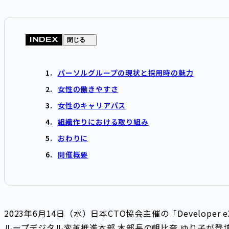
INDEX
閉じる
パーソルグループの現状と採用時の魅力
女性の働きやすさ
女性のキャリアパス
組織作りにおける取り組み
おわりに
開催概要
2023年6月14日（水）日本CTO協会主催の「Developer e
ループデジタル変革推進本部 本部長の朝比奈 ゆり子が登