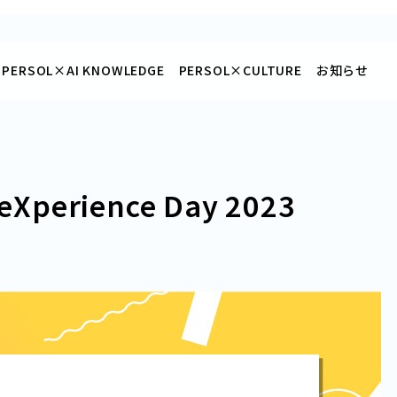
PERSOL×
AI KNOWLEDGE
PERSOL×
CULTURE
お知らせ
erience Day 2023