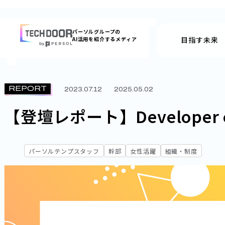
内
容
パーソルグループの
を
目指す未来
AI活用を紹介するメディア
ス
キッ
プ
REPORT
2023.07.12
2025.05.02
【登壇レポート】Developer eXp
パーソルテンプスタッフ
幹部
女性活躍
組織・制度