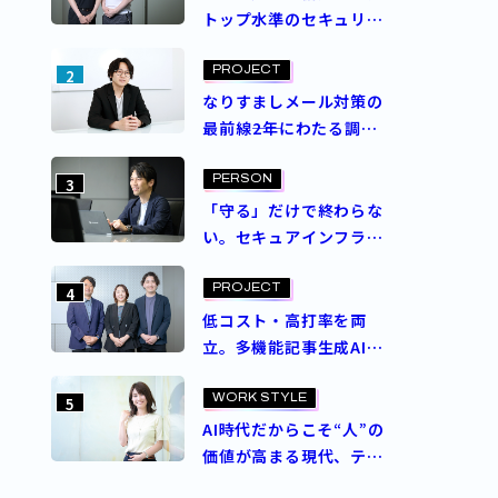
トップ水準のセキュリ
ティスコアを実現。ASM
導入プロジェクトを成功
PROJECT
2
させた決め手とは？
なりすましメール対策の
最前線――2年にわたる調査
と意思決定で成し遂げ
た、ブランドを守る挑戦
PERSON
3
「守る」だけで終わらな
い。セキュアインフラ部
が追求するゼロトラスト
セキュリティの理想
PROJECT
4
低コスト・高打率を両
立。多機能記事生成AI
エージェント
「Contents Craft」と
WORK STYLE
5
は？
AI時代だからこそ“人”の
価値が高まる現代、テク
ノロジー人材の価値を再