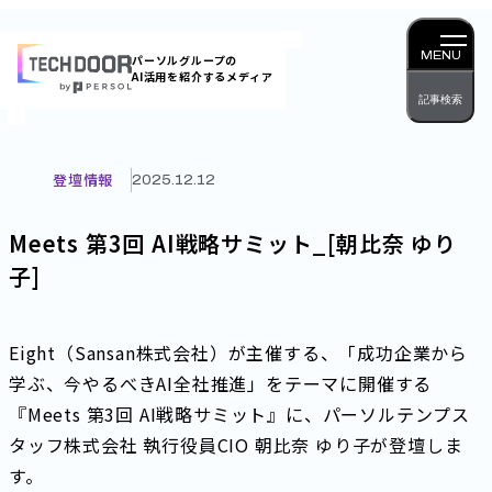
内
容
MENU
パーソルグループの
AI活用を紹介するメディア
を
記事検索
ス
キッ
プ
登壇情報
2025.12.12
Meets 第3回 AI戦略サミット_[朝比奈 ゆり
子]
Eight（Sansan株式会社）が主催する、「成功企業から
学ぶ、今やるべきAI全社推進」をテーマに開催する
『Meets 第3回 AI戦略サミット』に、パーソルテンプス
タッフ株式会社 執行役員CIO 朝比奈 ゆり子が登壇しま
す。