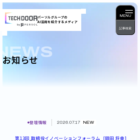
内
容
MENU
パーソルグループの
AI活用を紹介するメディア
を
記事検索
ス
キッ
NEWS
プ
お知らせ
登壇情報
2026.07.17
NEW
第13回 取締役イノベーションフォーラム_[岡田 将幸]