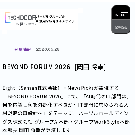
内
容
MENU
パーソルグループの
AI活用を紹介するメディア
を
記事検索
ス
キッ
プ
登壇情報
2026.05.28
BEYOND FORUM 2026_[岡田 将幸]
Eight（Sansan株式会社）・NewsPicksが主催する
『BEYOND FORUM 2026』にて、「AI時代のIT部門は、
何を内製し何を外部化すべきか〜IT部門に求められる人
材戦略の再設計〜」をテーマに、パーソルホールディン
グス株式会社 グループAI本部 / グループWorkStyle本部
本部長 岡田 将幸が登壇します。