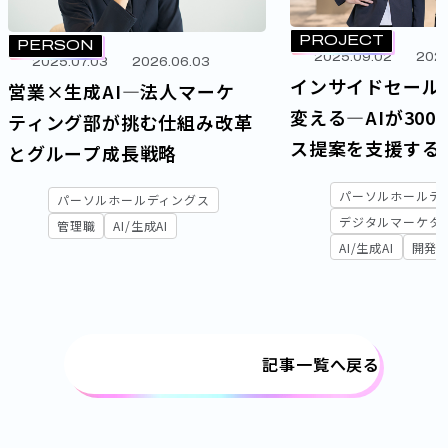
PROJECT
PERSON
2025.09.02
2026
2025.07.03
2026.06.03
インサイドセール
営業×生成AI―法人マーケ
変える―AIが30
ティング部が挑む仕組み改革
ス提案を支援する
とグループ成長戦略
「CONNECTIS
パーソルホールデ
パーソルホールディングス
デジタルマーケタ
管理職
AI/生成AI
AI/生成AI
開発
記事一覧へ戻る