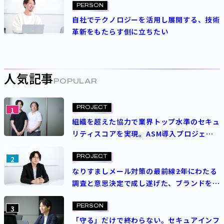
PERSON
自社でテクノロジーを活用し展開する、技術
革新をもたらす側に立ちたい
人気記事
POPULAR
PROJECT
1
組織を超えた協力で業界トップ水準のセキュ
リティスコアを実現。ASM導入プロジェク
トを成功させた決め手とは？
PROJECT
2
なりすましメール対策の最前線――2年にわたる
調査と意思決定で成し遂げた、ブランドを守
る挑戦
PERSON
3
「守る」だけで終わらない。セキュアインフ