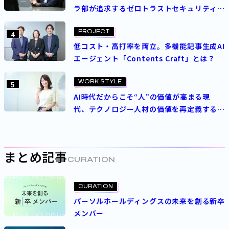
ラ部が追求するゼロトラストセキュリティの
理想
PROJECT
4
低コスト・高打率を両立。多機能記事生成AI
エージェント「Contents Craft」とは？
WORK STYLE
5
AI時代だからこそ“人”の価値が高まる現
代、テクノロジー人材の価値を再定義する
パーソルの人事制度とは
まとめ記事
CURATION
CURATION
パーソルホールディングスの未来を創る新卒
メンバー