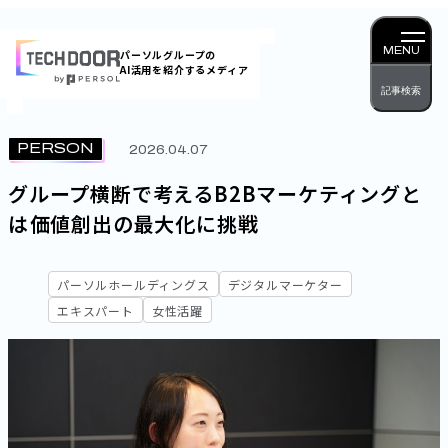
内
容
MENU
パーソルグループの
AI活用を紹介するメディア
を
記事検索
ス
キッ
PERSON
2026.04.07
プ
グループ横断で考えるB2Bマーケティングと
は――価値創出の最大化に挑戦
パーソルホールディングス
デジタルマーケター
エキスパート
女性活躍