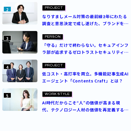
トを成功させた決め手とは？
PROJECT
2
なりすましメール対策の最前線――2年にわたる
調査と意思決定で成し遂げた、ブランドを守
る挑戦
PERSON
3
「守る」だけで終わらない。セキュアインフ
ラ部が追求するゼロトラストセキュリティの
理想
PROJECT
4
低コスト・高打率を両立。多機能記事生成AI
エージェント「Contents Craft」とは？
WORK STYLE
5
AI時代だからこそ“人”の価値が高まる現
代、テクノロジー人材の価値を再定義する
パーソルの人事制度とは