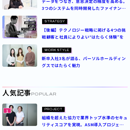
データをつなぎ、意思決定の精度を高める。
3つのシステムを同時開発したファイナンス
高度化プロジェクト
STRATEGY
【後編】テクノロジー戦略に掲げる4つの挑
戦――顧客と社員によりよい“はたらく体験”を
WORK STYLE
新卒入社3名が語る、パーソルホールディン
グスではたらく魅力
人気記事
POPULAR
PROJECT
1
組織を超えた協力で業界トップ水準のセキュ
リティスコアを実現。ASM導入プロジェク