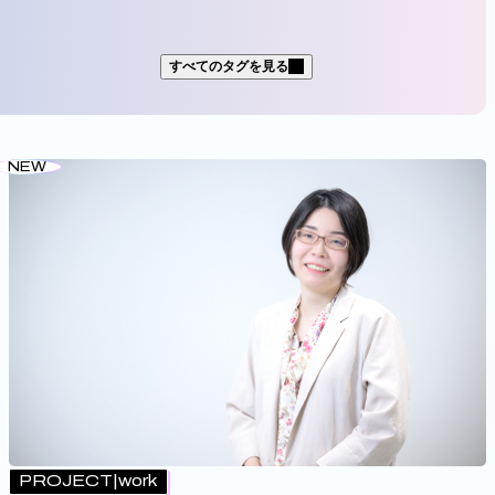
すべてのタグを見る
社名
パーソルホールディングス
パーソルテンプスタッフ
NEW
パーソルキャリア
パーソルイノベーション
パーソルビジネスプロセスデザイン
パーソルクロステクノロジー
パーソルワークススイッチコンサルティング
パーソルダイバース
ミイダス
シェアフル
ポスタス
海外拠点／グループ会社
APAC
職域
ITコンサルタント
エンジニア
ストラテジスト
PROJECT
work
データエンジニア
データアナリスト