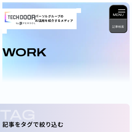
内
容
MENU
パーソルグループの
AI活用を紹介するメディア
を
記事検索
ス
キッ
プ
WORK
TAG
記事をタグで絞り込む