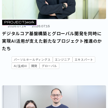
PROJECT
work
2026.07.14
2026.07.15
デジタルコア基盤構築とグローバル開発を同時に
実現――AI活用が支えた新たなプロジェクト推進のか
たち
パーソルホールディングス
エンジニア
エキスパート
AI/生成AI
開発
グローバル