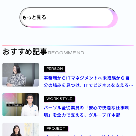
もっと見る
おすすめ記事
RECOMMEND
PERSON
事務職からITマネジメントへ――未経験から自
分の強みを見つけ、ITでビジネスを支える
キャリアを切り拓く
PROJECT
work
WORK STYLE
2023.08.25
2025.02.18
パーソル全従業員の「安心で快適な仕事環
グループ社員の“はたらく体験”向上を目指して―
境」を全力で支える、グループIT本部
グループ共通経費精算システム導入プロジェクト
PROJECT
パーソルホールディングス
ITコンサルタント
開発