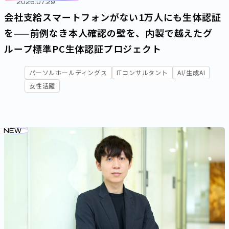
2026.07.29
デジタルマーケター
幹部
管理職
エキスパート
会社支給スマートフォンがない1万人にも生体認証
を——前例なき本人確認の壁を、内製で越えたグ
キーワード
ループ標準PC生体認証プロジェクト
AI/生成AI
開発
セキュリティ
女性活躍
グローバル
パーソルホールディングス
ITコンサルタント
AI/生成AI
組織・制度
女性活躍
NEW