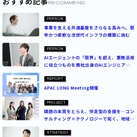
おすすめ記事
RECOMMEND
PERSON
事業を支える共通基盤をさらなる高みへ。堅
牢かつ柔軟な次世代インフラの構築に挑む
PERSON
AIエージェントの「限界」を超え、業務活用
に役立つものを――商社出身のAIエンジニアが
語る野望
REPORT
APAC LONG Meeting開催
PROJECT
課題の本質をとらえ、伴走型の支援を―コン
サルティング×テクノロジーで拓く、地域共
創の最前線
STRATEGY