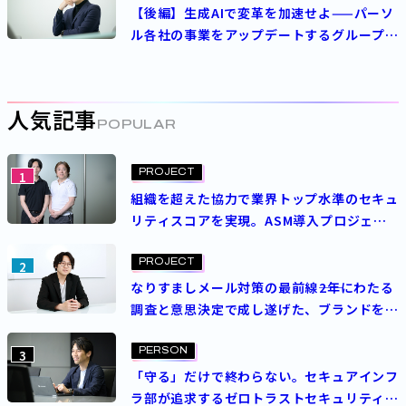
【後編】生成AIで変革を加速せよ——パーソ
ル各社の事業をアップデートするグループ
AI・DX本部の挑戦
人気記事
POPULAR
PROJECT
1
組織を超えた協力で業界トップ水準のセキュ
リティスコアを実現。ASM導入プロジェク
トを成功させた決め手とは？
PROJECT
2
なりすましメール対策の最前線――2年にわたる
調査と意思決定で成し遂げた、ブランドを守
る挑戦
PERSON
3
「守る」だけで終わらない。セキュアインフ
ラ部が追求するゼロトラストセキュリティの