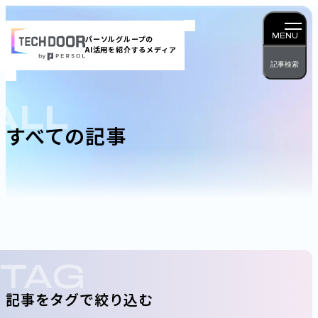
内
容
MENU
パーソルグループの
AI活用を紹介するメディア
を
記事検索
ス
キッ
ALL
プ
すべての記事
TAG
記事をタグで絞り込む