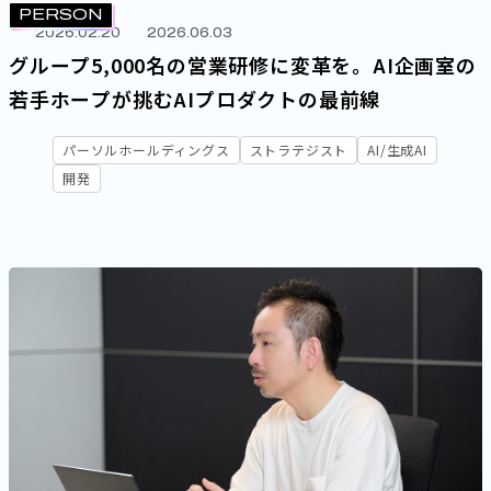
PERSON
データエンジニア
データアナリスト
2026.02.20
2026.06.03
デジタルマーケター
幹部
管理職
エキスパート
グループ5,000名の営業研修に変革を。AI企画室の
若手ホープが挑むAIプロダクトの最前線
キーワード
パーソルホールディングス
ストラテジスト
AI/生成AI
AI/生成AI
開発
セキュリティ
女性活躍
グローバル
開発
組織・制度