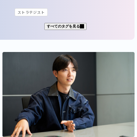
ストラテジスト
すべてのタグを見る
社名
パーソルホールディングス
パーソルテンプスタッフ
パーソルキャリア
パーソルイノベーション
パーソルビジネスプロセスデザイン
パーソルクロステクノロジー
パーソルワークススイッチコンサルティング
パーソルダイバース
ミイダス
シェアフル
ポスタス
海外拠点／グループ会社
APAC
職域
ITコンサルタント
エンジニア
ストラテジスト