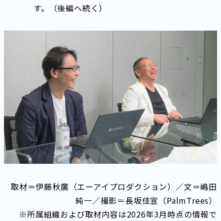
す。（後編へ続く）
取材＝伊藤秋廣（エーアイプロダクション）／文＝嶋田
純一／撮影＝長坂佳宣（PalmTrees）
※所属組織および取材内容は2026年3月時点の情報で