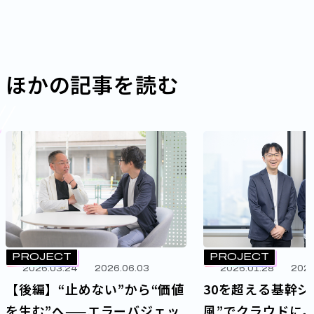
ほかの記事を読む
PROJECT
PROJECT
2026.03.24
2026.06.03
2026.01.28
2026
【後編】“止めない”から“価値
30を超える基幹シ
を生む”へ——エラーバジェッ
風”でクラウドに