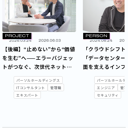
PROJECT
PERSON
2026.03.24
2026.06.03
2024.06.24
202
【後編】“止めない”から“価値
「クラウドシフト
を生む”へ——エラーバジェッ
「データセンター
トがつなぐ、次世代ネット
面を支えるインフ
ワーク戦略と運用変革
アを取り巻く環境
パーソルホールディングス
パーソルホールデ
ITコンサルタント
管理職
エンジニア
管理
エキスパート
セキュリティ