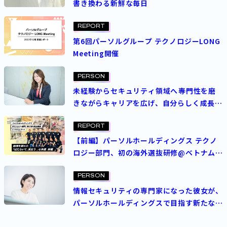
書き換わる新鮮な毎日
REPORT
第6回パーソルグループ テクノロジーLONG
Meeting開催
PERSON
未経験からセキュリティ領域へ――専門性を磨
きながらキャリアを広げ、自分らしく成長す
る
REPORT
【前編】パーソルホールディングス テクノ
ロジー部門、初の海外選抜研修@ベトナムレ
ポート―国境を越えた「はたらいて、笑お
う。」を体感
PERSON
情報セキュリティの専門家になった彼女が、
パーソルホールディングスで目指す新たな
夢