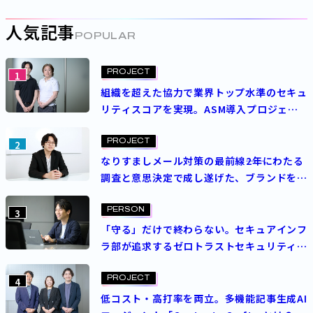
人気記事
POPULAR
PROJECT
1
組織を超えた協力で業界トップ水準のセキュ
リティスコアを実現。ASM導入プロジェク
トを成功させた決め手とは？
PROJECT
2
なりすましメール対策の最前線――2年にわたる
調査と意思決定で成し遂げた、ブランドを守
る挑戦
PERSON
3
「守る」だけで終わらない。セキュアインフ
ラ部が追求するゼロトラストセキュリティの
理想
PROJECT
4
低コスト・高打率を両立。多機能記事生成AI