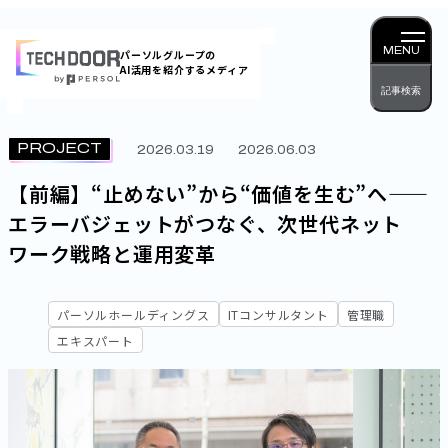
内
容
MENU
パーソルグループの
AI活用を紹介するメディア
を
記事検索
ス
キッ
PROJECT
2026.03.19
2026.06.03
プ
【前編】“止めない”から“価値を生む”へ——
エラーバジェットがつなぐ、次世代ネット
ワーク戦略と運用変革
パーソルホールディングス
ITコンサルタント
管理職
エキスパート