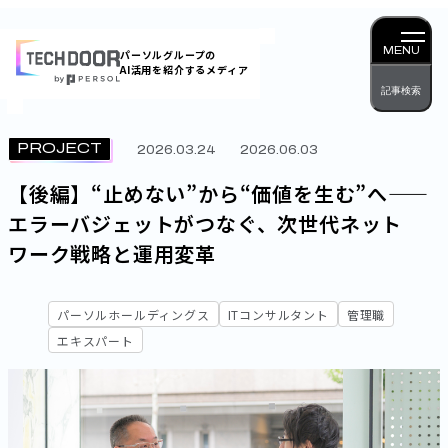
内
容
MENU
パーソルグループの
AI活用を紹介するメディア
を
記事検索
ス
キッ
PROJECT
2026.03.24
2026.06.03
プ
【後編】“止めない”から“価値を生む”へ——
エラーバジェットがつなぐ、次世代ネット
ワーク戦略と運用変革
パーソルホールディングス
ITコンサルタント
管理職
エキスパート