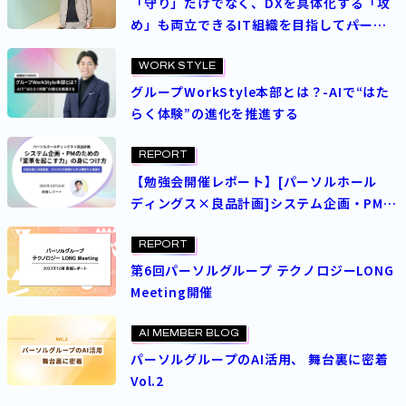
「守り」だけでなく、DXを具体化する「攻
め」も両立できるIT組織を目指して――パーソ
ルテンプスタッフ「テクノロジー本部」が掲
げるミッションと戦略
WORK STYLE
グループWorkStyle本部とは？-AIで“はた
らく体験”の進化を推進する
REPORT
【勉強会開催レポート】[パーソルホール
ディングス×良品計画]システム企画・PMの
ための「変革を起こす力」の身につけ方―外
部支援と内部推進、それぞれの現場から学ぶ
REPORT
構想力と推進力―
第6回パーソルグループ テクノロジーLONG
Meeting開催
AI MEMBER BLOG
パーソルグループのAI活用、 舞台裏に密着
Vol.2