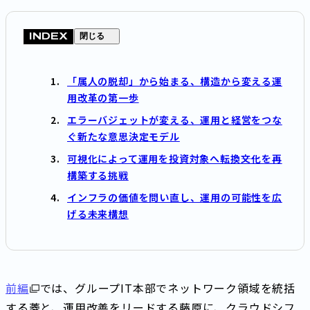
INDEX
閉じる
「属人の脱却」から始まる、構造から変える運
用改革の第一歩
エラーバジェットが変える、運用と経営をつな
ぐ新たな意思決定モデル
可視化によって運用を投資対象へ転換――文化を再
構築する挑戦
インフラの価値を問い直し、運用の可能性を広
げる未来構想
前編
では、グループIT本部でネットワーク領域を統括
する菱と、運用改善をリードする藤原に、クラウドシフ