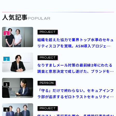
人気記事
POPULAR
PROJECT
1
組織を超えた協力で業界トップ水準のセキュ
リティスコアを実現。ASM導入プロジェク
トを成功させた決め手とは？
PROJECT
2
なりすましメール対策の最前線――2年にわたる
調査と意思決定で成し遂げた、ブランドを守
る挑戦
PERSON
3
「守る」だけで終わらない。セキュアインフ
ラ部が追求するゼロトラストセキュリティの
理想
PROJECT
4
低コスト・高打率を両立。多機能記事生成AI