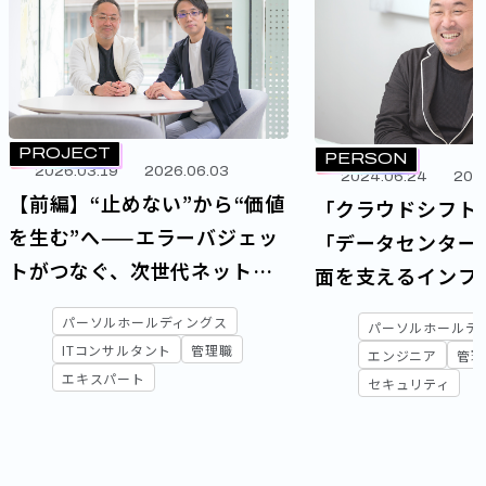
PROJECT
PERSON
2026.03.19
2026.06.03
2024.06.24
202
【前編】“止めない”から“価値
「クラウドシフト
を生む”へ——エラーバジェッ
「データセンター
トがつなぐ、次世代ネット
面を支えるインフ
ワーク戦略と運用変革
アを取り巻く環境
パーソルホールディングス
パーソルホールデ
ITコンサルタント
管理職
エンジニア
管理
エキスパート
セキュリティ