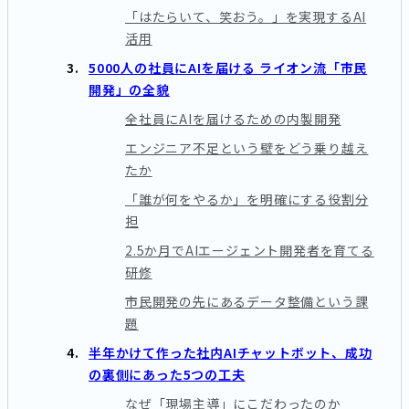
「はたらいて、笑おう。」を実現するAI
活用
5000人の社員にAIを届ける ライオン流「市民
開発」の全貌
全社員にAIを届けるための内製開発
エンジニア不足という壁をどう乗り越え
たか
「誰が何をやるか」を明確にする役割分
担
2.5か月でAIエージェント開発者を育てる
研修
市民開発の先にあるデータ整備という課
題
半年かけて作った社内AIチャットボット、成功
の裏側にあった5つの工夫
なぜ「現場主導」にこだわったのか