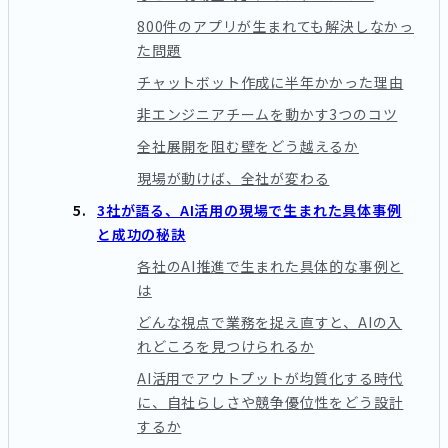
800件のアプリが生まれても解決しなかっ
た問題
チャットボット作成に半年かかった理由
非エンジニアチームを動かす3つのコツ
全社展開を阻む壁をどう越えるか
現場が動けば、全社が変わる
3社が語る、AI活用の現場で生まれた具体事例
と成功の秘訣
各社のAI推進で生まれた具体的な事例と
は
どんな視点で業務を捉え直すと、AIの入
れどころを見つけられるか
AI活用でアウトプットが均質化する時代
に、自社らしさや競争優位性をどう設計
するか