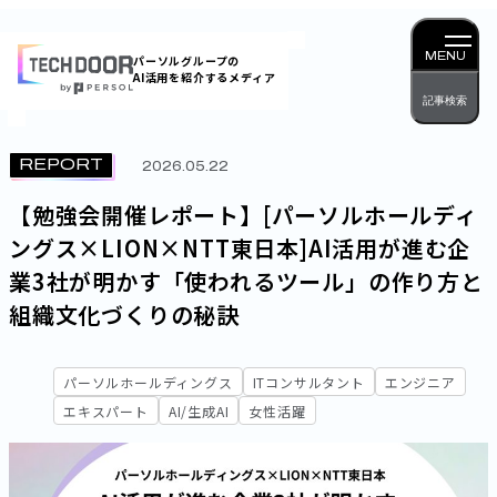
内
容
MENU
パーソルグループの
AI活用を紹介するメディア
を
記事検索
ス
キッ
REPORT
2026.05.22
プ
【勉強会開催レポート】[パーソルホールディ
ングス×LION×NTT東日本]AI活用が進む企
業3社が明かす「使われるツール」の作り方と
組織文化づくりの秘訣
パーソルホールディングス
ITコンサルタント
エンジニア
エキスパート
AI/生成AI
女性活躍