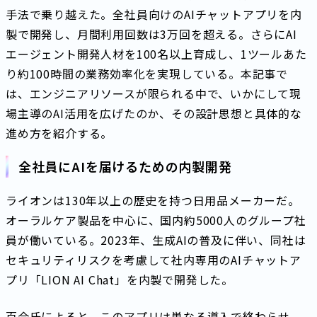
手法で乗り越えた。全社員向けのAIチャットアプリを内
製で開発し、月間利用回数は3万回を超える。さらにAI
エージェント開発人材を100名以上育成し、1ツールあた
り約100時間の業務効率化を実現している。本記事で
は、エンジニアリソースが限られる中で、いかにして現
場主導のAI活用を広げたのか、その設計思想と具体的な
進め方を紹介する。
全社員にAIを届けるための内製開発
ライオンは130年以上の歴史を持つ日用品メーカーだ。
オーラルケア製品を中心に、国内約5000人のグループ社
員が働いている。2023年、生成AIの普及に伴い、同社は
セキュリティリスクを考慮して社内専用のAIチャットア
プリ「LION AI Chat」を内製で開発した。
百合氏によると、このアプリは単なる導入で終わらせ