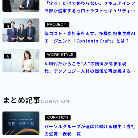
「守る」だけで終わらない。セキュアインフ
ラ部が追求するゼロトラストセキュリティの
理想
PROJECT
4
低コスト・高打率を両立。多機能記事生成AI
エージェント「Contents Craft」とは？
WORK STYLE
5
AI時代だからこそ“人”の価値が高まる現
代、テクノロジー人材の価値を再定義する
パーソルの人事制度とは
まとめ記事
CURATION
CURATION
パーソルグループが選ばれ続ける理由：当社
の受賞・表彰一覧