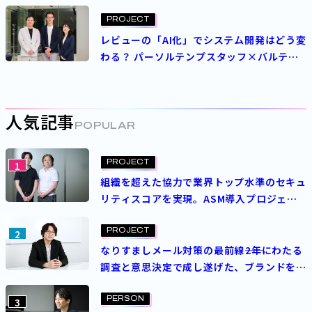
ログラムin東京」開催レポート
PROJECT
レビューの「AI化」でシステム開発はどう変
わる？ パーソルテンプスタッフ×バルテ
ス“異色コラボ”の現在地
人気記事
POPULAR
PROJECT
1
組織を超えた協力で業界トップ水準のセキュ
リティスコアを実現。ASM導入プロジェク
トを成功させた決め手とは？
PROJECT
2
なりすましメール対策の最前線――2年にわたる
調査と意思決定で成し遂げた、ブランドを守
る挑戦
PERSON
3