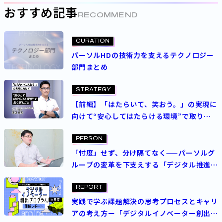
おすすめ記事
RECOMMEND
CURATION
パーソルHDの技術力を支えるテクノロジー
部門まとめ
STRATEGY
【前編】「はたらいて、笑おう。」の実現に
向けて“安心してはたらける環境”で取り組
むこと
PERSON
「忖度」せず、分け隔てなく——パーソルグ
ループの変革を下支えする「デジタル推進部
長」の覚悟
REPORT
実践で学ぶ課題解決の思考プロセスとキャリ
アの考え方ー「デジタルイノベーター創出プ