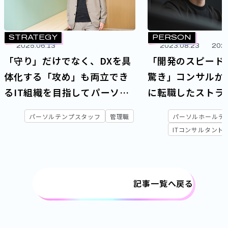
STRATEGY
PERSON
2025.06.13
2023.08.23
2025
「守り」だけでなく、DXを具
「開発のスピード
体化する「攻め」も両立でき
驚き」コンサルか
るIT組織を目指して――パーソル
に転職したストラ
テンプスタッフ「テクノロ
語る、DX支援の
パーソルテンプスタッフ
管理職
パーソルホールデ
ジー本部」が掲げるミッショ
発の裏側
ITコンサルタント
ンと戦略
記事一覧へ戻る