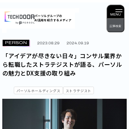
内
容
MENU
パーソルグループの
AI活用を紹介するメディア
を
記事検索
ス
キッ
PERSON
2023.08.29
2024.09.19
プ
「アイデアが尽きない日々」コンサル業界か
ら転職したストラテジストが語る、パーソル
の魅力とDX支援の取り組み
パーソルホールディングス
ストラテジスト