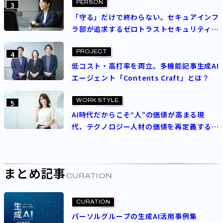
PERSON
3
「守る」だけで終わらない。セキュアインフ
ラ部が追求するゼロトラストセキュリティの
理想
PROJECT
4
低コスト・高打率を両立。多機能記事生成AI
エージェント「Contents Craft」とは？
WORK STYLE
5
AI時代だからこそ“人”の価値が高まる現
代、テクノロジー人材の価値を再定義する
パーソルの人事制度とは
まとめ記事
CURATION
CURATION
パーソルグループの生成AI活用事例集