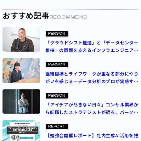
おすすめ記事
RECOMMEND
PERSON
「クラウドシフト推進」と「データセンター
維持」の両面を支えるインフラエンジニアを
取り巻く環境の進化
PERSON
組織目標とライフワークが重なる部分にやり
がいを感じる―データ分析のプロが実感する
パーソルキャリアの魅力
PERSON
「アイデアが尽きない日々」コンサル業界か
ら転職したストラテジストが語る、パーソル
の魅力とDX支援の取り組み
REPORT
【勉強会開催レポート】社内生成AI活用を推