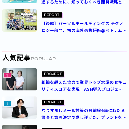
進するために、知っておくべき開発戦略と文
化醸成─パーソルホールディングス導入事例
を紹介
REPORT
【後編】パーソルホールディングス テクノ
ロジー部門、初の海外選抜研修@ベトナムレ
ポート―国境を越えた「はたらいて、笑お
う。」を体感
人気記事
POPULAR
PROJECT
1
組織を超えた協力で業界トップ水準のセキュ
リティスコアを実現。ASM導入プロジェク
トを成功させた決め手とは？
PROJECT
2
なりすましメール対策の最前線――2年にわたる
調査と意思決定で成し遂げた、ブランドを守
る挑戦