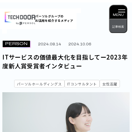
内
容
MENU
パーソルグループの
AI活用を紹介するメディア
を
記事検索
ス
キッ
PERSON
2024.08.14
2024.10.06
プ
ITサービスの価値最大化を目指してー2023年
度新人賞受賞者インタビュー
パーソルホールディングス
ITコンサルタント
女性活躍