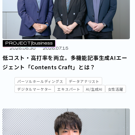
ITコンサルタント
エンジニア
ストラテジスト
データエンジ
エキスパート
キーワード
PROJECT
business
2026.06.30
2026.07.15
AI/生成AI
開発
セキュリティ
女性活躍
グローバル
組織
低コスト・高打率を両立。多機能記事生成AIエー
ジェント「Contents Craft」とは？
パーソルホールディングス
データアナリスト
デジタルマーケター
エキスパート
AI/生成AI
女性活躍