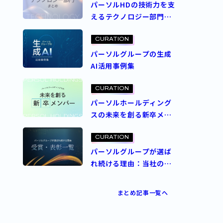
パーソルHDの技術力を支
えるテクノロジー部門ま
とめ
CURATION
パーソルグループの生成
AI活用事例集
CURATION
パーソルホールディング
スの未来を創る新卒メン
バー
CURATION
パーソルグループが選ば
れ続ける理由：当社の受
賞・表彰一覧
まとめ記事一覧へ