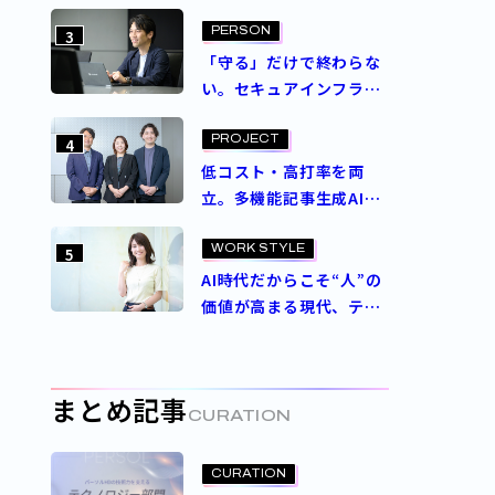
と意思決定で成し遂げ
た、ブランドを守る挑戦
PERSON
3
「守る」だけで終わらな
い。セキュアインフラ部
が追求するゼロトラスト
セキュリティの理想
PROJECT
4
低コスト・高打率を両
立。多機能記事生成AI
エージェント
「Contents Craft」と
WORK STYLE
5
は？
AI時代だからこそ“人”の
価値が高まる現代、テク
ノロジー人材の価値を再
定義するパーソルの人事
制度とは
まとめ記事
CURATION
CURATION