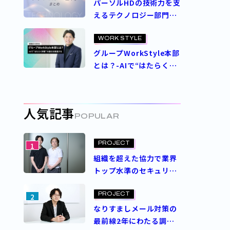
グループ標準PC生体認証
パーソルHDの技術力を支
プロジェクト
えるテクノロジー部門ま
とめ
WORK STYLE
グループWorkStyle本部
とは？-AIで“はたらく体
験”の進化を推進する
人気記事
POPULAR
PROJECT
1
組織を超えた協力で業界
トップ水準のセキュリ
ティスコアを実現。ASM
導入プロジェクトを成功
PROJECT
2
させた決め手とは？
なりすましメール対策の
最前線――2年にわたる調査