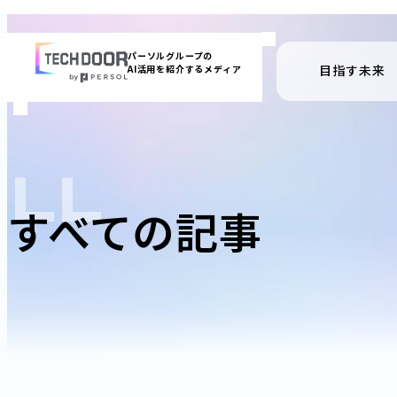
内
容
パーソルグループの
目指す未来
AI活用を紹介するメディア
を
ス
キッ
プ
ALL
すべての記事