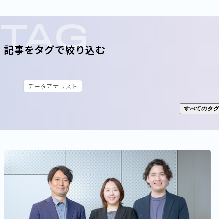
TAG
記事をタグで絞り込む
データアナリスト
すべてのタグ
社名
パーソルホールディングス
パーソルテンプスタッフ
パーソル
パーソルビジネスプロセスデザイン
パーソルクロステクノロジー
ミイダス
シェアフル
ポスタス
海外拠点／グループ会社
A
職域