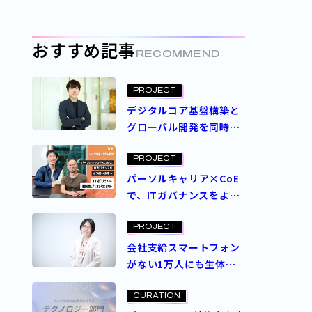
おすすめ記事
RECOMMEND
PROJECT
デジタルコア基盤構築と
グローバル開発を同時に
実現――AI活用が支えた新た
なプロジェクト推進のか
PROJECT
たち
パーソルキャリア×CoE
で、ITガバナンスをより
高い水準へ―ITポリシー
整備プロジェクト
PROJECT
会社支給スマートフォン
がない1万人にも生体認
証を——前例なき本人確
認の壁を、内製で越えた
CURATION