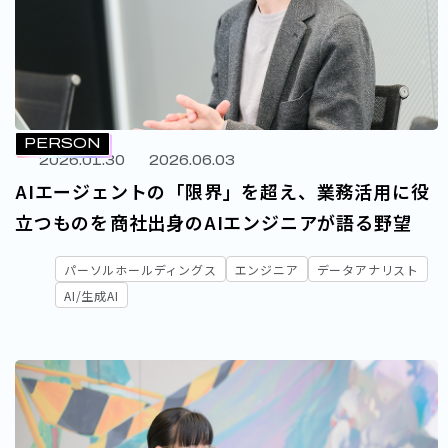
ニア
データアナリスト
デジタルマーケター
幹部
管理職
PERSON
2026.01.30
2026.06.03
・制度
AIエージェントの「限界」を超え、業務活用に役
立つものを――商社出身のAIエンジニアが語る野望
パーソルホールディングス
エンジニア
データアナリスト
AI/生成AI