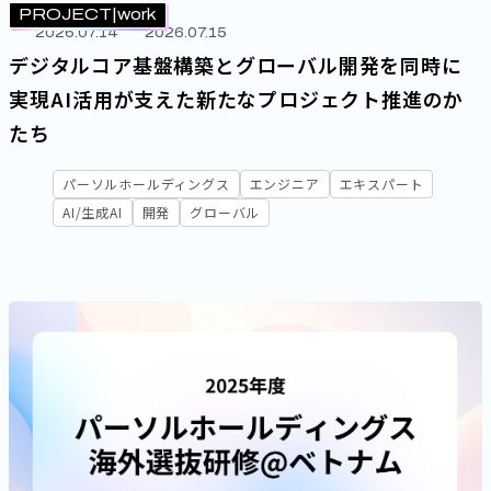
PROJECT
work
データエンジニア
データアナリスト
2026.07.14
2026.07.15
デジタルマーケター
幹部
管理職
エキスパート
デジタルコア基盤構築とグローバル開発を同時に
実現――AI活用が支えた新たなプロジェクト推進のか
キーワード
たち
AI/生成AI
開発
セキュリティ
女性活躍
グローバル
パーソルホールディングス
エンジニア
エキスパート
組織・制度
AI/生成AI
開発
グローバル