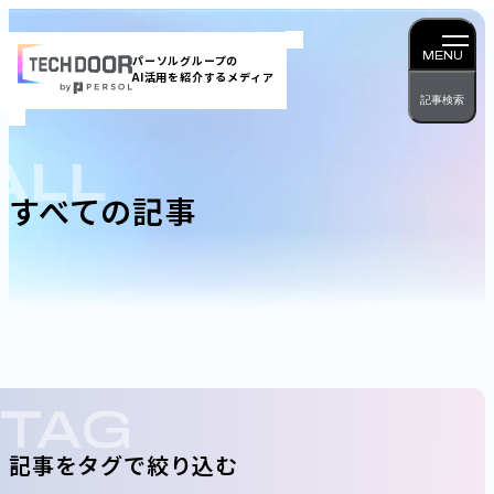
内
容
MENU
パーソルグループの
AI活用を紹介するメディア
を
記事検索
ス
キッ
ALL
プ
すべての記事
TAG
記事をタグで絞り込む