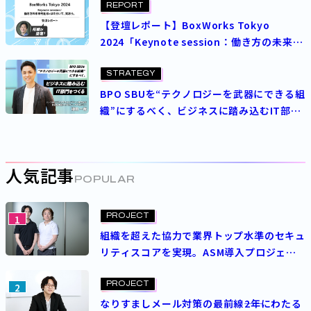
REPORT
【登壇レポート】BoxWorks Tokyo
2024「Keynote session：働き方の未来を
創る×はたらいて、笑おう。」
STRATEGY
BPO SBUを“テクノロジーを武器にできる組
織”にするべく、ビジネスに踏み込むIT部門
をつくる
人気記事
POPULAR
PROJECT
1
組織を超えた協力で業界トップ水準のセキュ
リティスコアを実現。ASM導入プロジェク
トを成功させた決め手とは？
PROJECT
2
なりすましメール対策の最前線――2年にわたる