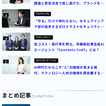
調査と意思決定で成し遂げた、ブランドを守
る挑戦
PERSON
3
「守る」だけで終わらない。セキュアインフ
ラ部が追求するゼロトラストセキュリティの
理想
PROJECT
4
低コスト・高打率を両立。多機能記事生成AI
エージェント「Contents Craft」とは？
WORK STYLE
5
AI時代だからこそ“人”の価値が高まる現
代、テクノロジー人材の価値を再定義する
パーソルの人事制度とは
まとめ記事
CURATION