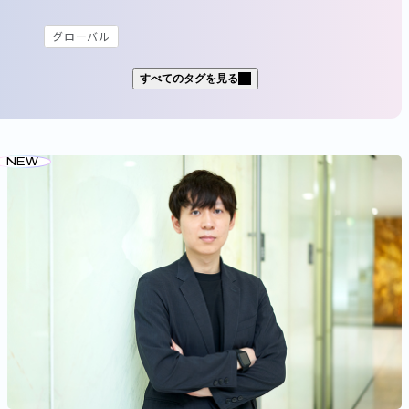
グローバル
すべてのタグを見る
社名
パーソルホールディングス
パーソルテンプスタッフ
NEW
パーソルキャリア
パーソルイノベーション
パーソルビジネスプロセスデザイン
パーソルクロステクノロジー
パーソルワークススイッチコンサルティング
パーソルダイバース
ミイダス
シェアフル
ポスタス
海外拠点／グループ会社
APAC
職域
ITコンサルタント
エンジニア
ストラテジスト